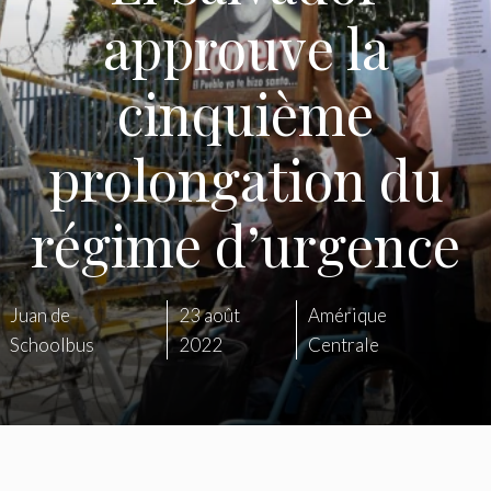
approuve la
cinquième
prolongation du
régime d’urgence
Juan de
23 août
Amérique
Schoolbus
2022
Centrale