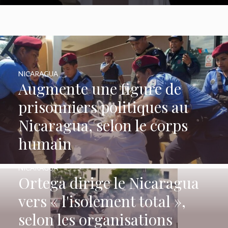
NICARAGUA
Augmente une figure de
prisonniers politiques au
Nicaragua, selon le corps
humain
NICARAGUA
Ortega dirige le Nicaragua
vers « l'isolement total »,
selon les organisations