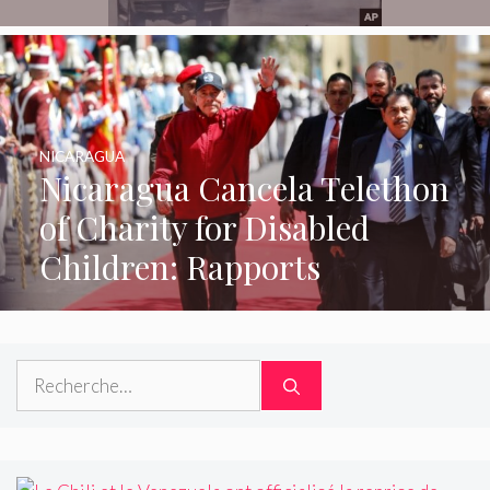
NICARAGUA
Nicaragua Cancela Telethon
of Charity for Disabled
Children: Rapports
Rechercher :