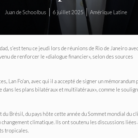
Juan de Schoolbus
6 juillet 2025
Amérique Latine
ad, s'est tenu ce jeudi lors de réunions de Rio de Janeiro ave
venu de renforcer le «dialogue financier», selon des sources
es, Lan Fo'an, avec qui il a accepté de signer un mémorandum 
e dans les plans bilatéraux et multilatéraux», comme le soulign
 du Brésil, du pays hôte cette année du Sommet mondial du cl
u changement climatique. Ils ont soutenu les discussions liées 
s tropicales.