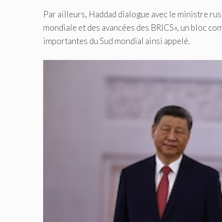
Par ailleurs, Haddad dialogue avec le ministre rus
mondiale et des avancées des BRICS», un bloc comp
importantes du Sud mondial ainsi appelé.