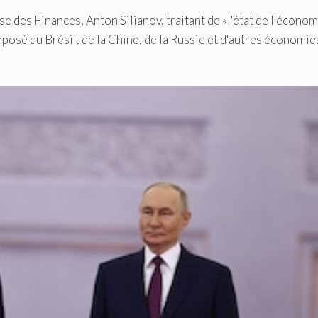
se des Finances, Anton Silianov, traitant de «l'état de l'économ
osé du Brésil, de la Chine, de la Russie et d'autres économie