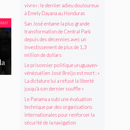
B
s
u
p
e
E
vivre» : le dernier adieu douloureux
r
e
i
é
s
m
e
s
s
à Emely Dayana au Honduras
c
o
e
i
d
d
i
r
l
VANT
San José entame la plus grande
j
e
e
a
g
y
o
l
s
transformation de Central Park
l
a
D
e
a
d
p
depuis des décennies avec un
n
a
s
n
é
o
i
investissement de plus de 1,3
y
t
é
c
u
s
a
million de dollars
m
g
e
r
a
n
la
o
o
n
l
t
Le prisonnier politique uruguayen-
a
r
c
n
e
i
a
vénézuélien José Breijo est mort : «
t
i
i
s
o
u
:
a
e
La dictature lui a refusé la liberté
c
n
H
«
t
s
o
jusqu'à son dernier souffle »
s
o
L
i
a
p
i
n
a
o
v
Le Panama a subi une évaluation
r
n
d
d
n
e
o
technique par des organisations
t
u
i
e
c
p
e
r
internationales pour renforcer la
c
t
u
r
r
a
t
l
n
sécurité de la navigation
i
n
s
a
e
i
é