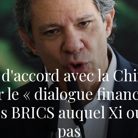
t d'accord avec la Chi
le « dialogue financi
 BRICS auquel Xi ou
pas