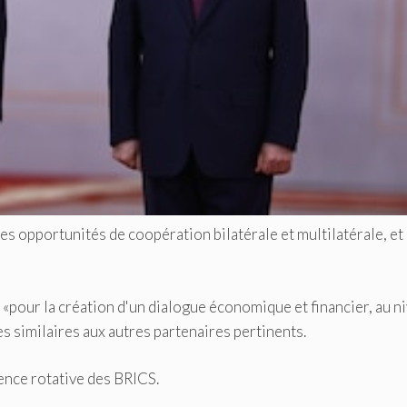
es opportunités de coopération bilatérale et multilatérale, et
 «pour la création d'un dialogue économique et financier, au n
es similaires aux autres partenaires pertinents.
dence rotative des BRICS.