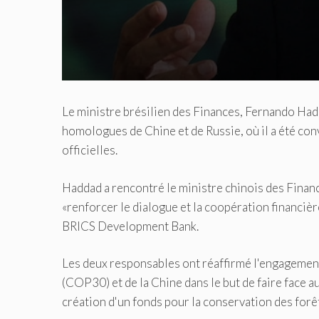
Le ministre brésilien des Finances, Fernando Hadd
homologues de Chine et de Russie, où il a été con
officielles.
Haddad a rencontré le ministre chinois des Financ
«renforcer le dialogue et la coopération financièr
BRICS Development Bank.
Les deux responsables ont réaffirmé l'engagement
(COP30) et de la Chine dans le but de faire face a
création d'un fonds pour la conservation des forêt