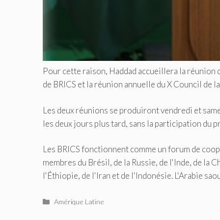
Pour cette raison, Haddad accueillera la réunion 
de BRICS et la réunion annuelle du X Council de 
Les deux réunions se produiront vendredi et samed
les deux jours plus tard, sans la participation du p
Les BRICS fonctionnent comme un forum de coopé
membres du Brésil, de la Russie, de l'Inde, de la C
l'Éthiopie, de l'Iran et de l'Indonésie. L'Arabie sa
Catégories
Amérique Latine