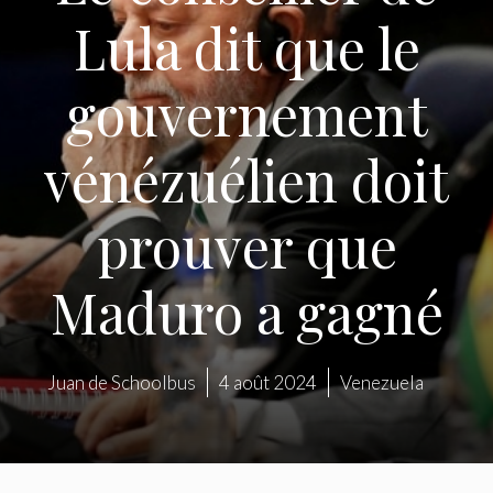
Lula dit que le
gouvernement
vénézuélien doit
prouver que
Maduro a gagné
Juan de Schoolbus
4 août 2024
Venezuela