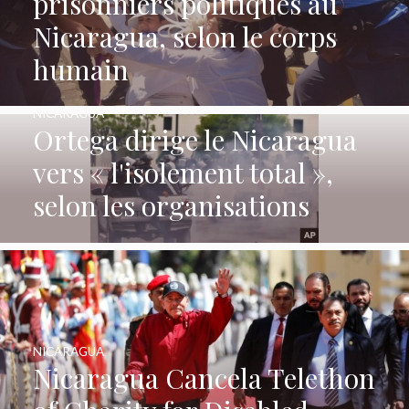
prisonniers politiques au
Nicaragua, selon le corps
humain
NICARAGUA
Ortega dirige le Nicaragua
vers « l'isolement total »,
selon les organisations
NICARAGUA
Nicaragua Cancela Telethon