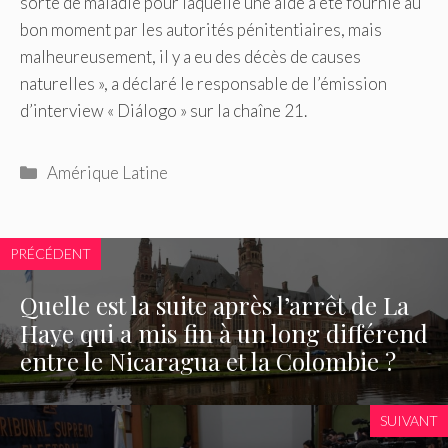
sorte de maladie pour laquelle une aide a été fournie au
bon moment par les autorités pénitentiaires, mais
malheureusement, il y a eu des décès de causes
naturelles », a déclaré le responsable de l’émission
d’interview « Diálogo » sur la chaîne 21.
Catégories
Amérique Latine
PRÉCÉDENT
Quelle est la suite après l’arrêt de La
Haye qui a mis fin à un long différend
entre le Nicaragua et la Colombie ?
SUIVANT