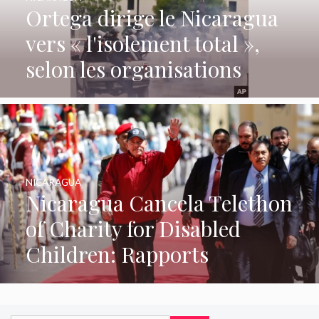
Ortega dirige le Nicaragua
vers « l'isolement total »,
selon les organisations
NICARAGUA
Nicaragua Cancela Telethon
of Charity for Disabled
Children: Rapports