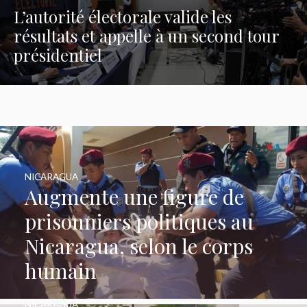
L’autorité électorale valide les
résultats et appelle à un second tour
présidentiel
NICARAGUA
Augmente une figure de
prisonniers politiques au
Nicaragua, selon le corps
humain
NICARAGUA