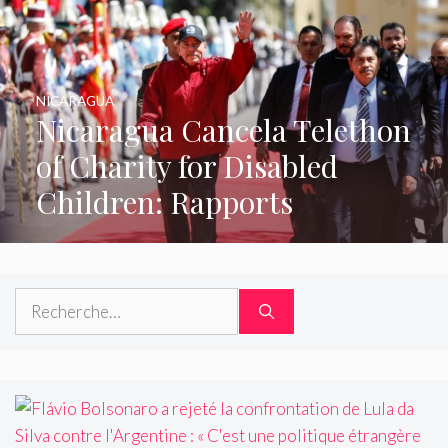
NICARAGUA
Nicaragua Cancela Telethon
of Charity for Disabled
Children: Rapports
Rechercher :