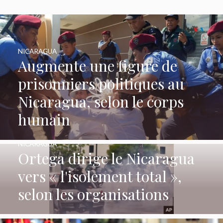
NICARAGUA
Augmente une figure de
prisonniers politiques au
Nicaragua, selon le corps
humain
NICARAGUA
Ortega dirige le Nicaragua
vers « l'isolement total »,
selon les organisations