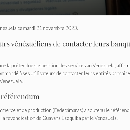
Venezuela ce mardi 21 novembre 2023.
eurs vénézuéliens de contacter leurs banq
ncé la prétendue suspension des services au Venezuela, affirm
commandé à ses utilisateurs de contacter leurs entités bancair
 Venezuela. .
au référendum
mmerce et de production (Fedecámaras) a soutenu le référen
 la revendication de Guayana Esequiba par le Venezuela. .