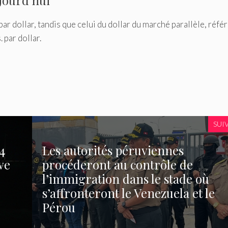
jourd’hui
par dollar, tandis que celui du dollar du marché parallèle, réfé
 par dollar.
SUI
4
Les autorités péruviennes
ve
procéderont au contrôle de
l’immigration dans le stade où
s’affronteront le Venezuela et le
Pérou