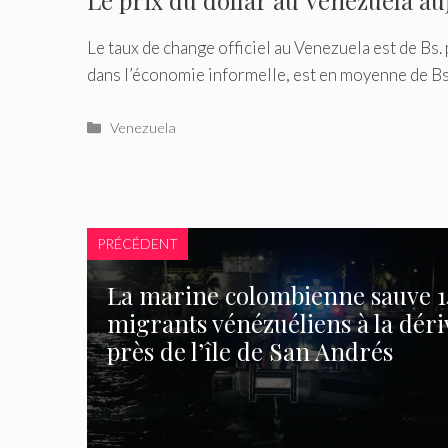
Le prix du dollar au Venezuela au
Le taux de change officiel au Venezuela est de Bs. 
dans l’économie informelle, est en moyenne de Bs.
Catégories
Venezuela
PRÉCÉDENT
La marine colombienne sauve 1
migrants vénézuéliens à la déri
près de l’île de San Andrés