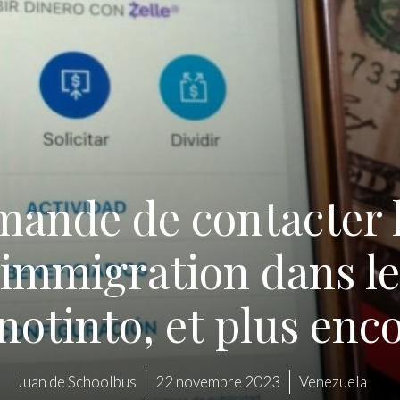
mande de contacter l
’immigration dans le 
notinto, et plus enc
Juan de Schoolbus
22 novembre 2023
Venezuela