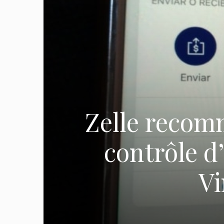
Zelle recom
contrôle d
Vi