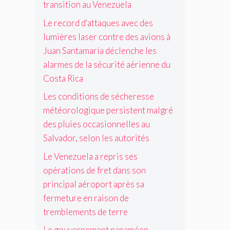
s
s
a
transition au Venezuela
t
a
s
i
l
m
n
o
Le record d'attaques avec des
t
i
a
S
n
i
s
lumières laser contre des avions à
l
a
p
o
a
g
Juan Santamaría déclenche les
n
r
n
t
r
t
alarmes de la sécurité aérienne du
i
p
i
é
a
n
o
o
Costa Rica
d
m
c
u
n
e
a
Les conditions de sécheresse
i
r
a
s
r
p
p
météorologique persistent malgré
g
p
í
a
r
r
l
des pluies occasionnelles au
a
l
o
i
u
Salvador, selon les autorités
d
a
m
c
i
é
é
o
o
e
Le Venezuela a repris ses
c
r
u
l
s
opérations de fret dans son
l
o
v
e
o
e
principal aéroport après sa
p
o
p
c
n
o
i
o
fermeture en raison de
c
c
r
r
u
a
tremblements de terre
h
t
l
r
s
e
a
a
s
Le gouvernement panaméen