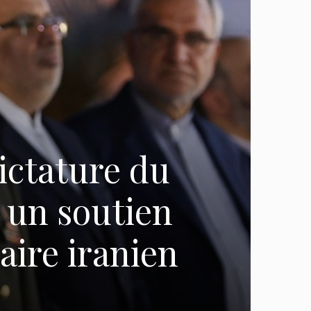
dictature du
c un soutien
ire iranien