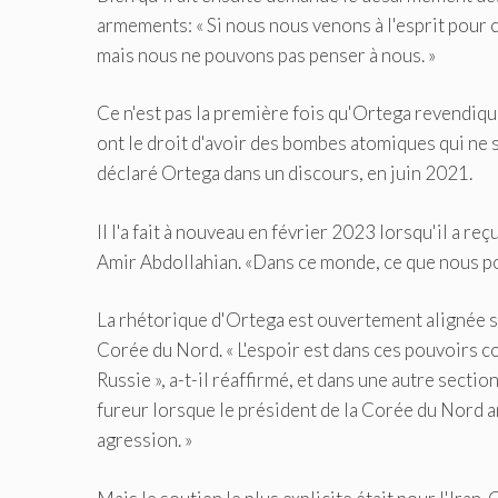
armements: « Si nous nous venons à l'esprit pour 
mais nous ne pouvons pas penser à nous. »
Ce n'est pas la première fois qu'Ortega revendique
ont le droit d'avoir des bombes atomiques qui ne son
déclaré Ortega dans un discours, en juin 2021.
Il l'a fait à nouveau en février 2023 lorsqu'il a r
Amir Abdollahian. «Dans ce monde, ce que nous p
La rhétorique d'Ortega est ouvertement alignée sur 
Corée du Nord. « L'espoir est dans ces pouvoirs 
Russie », a-t-il réaffirmé, et dans une autre sectio
fureur lorsque le président de la Corée du Nord a
agression. »