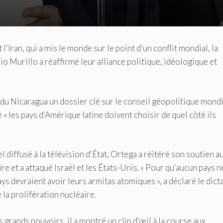
l'Iran, qui a mis le monde sur le point d'un conflit mondial, la
o Murillo a réaffirmé leur alliance politique, idéologique et
t du Nicaragua un dossier clé sur le conseil géopolitique mondi
« les pays d'Amérique latine doivent choisir de quel côté ils
l diffusé à la télévision d'État, Ortega a réitéré son soutien a
re et a attaqué Israël et les États-Unis. « Pour qu'aucun pays n
ys devraient avoir leurs armitas atomiques », a déclaré le dict
la prolifération nucléaire.
grands pouvoirs, il a montré un clin d'œil à la course aux