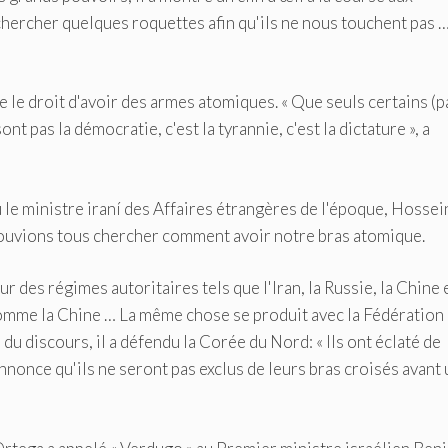
chercher quelques roquettes afin qu'ils ne nous touchent pas 
 le droit d'avoir des armes atomiques. « Que seuls certains (p
t pas la démocratie, c'est la tyrannie, c'est la dictature », a
eçu le ministre iraní des Affaires étrangères de l'époque, Hossei
ouvions tous chercher comment avoir notre bras atomique.
des régimes autoritaires tels que l'Iran, la Russie, la Chine e
comme la Chine … La même chose se produit avec la Fédération
n du discours, il a défendu la Corée du Nord: « Ils ont éclaté de
nnonce qu'ils ne seront pas exclus de leurs bras croisés avant