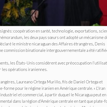
 signés: coopération en santé, technologie, exportations, scie
 ce mémorandum, les deux pays sœurs ont adopté un mécanisme d
déclaré le ministre nicaraguan des Affaires étrangères, Denis
une commission binationale intergouvernementale a été ratifié
ents, les États-Unis considèrent avec préoccupation l'utilisa
 les opérations iraniennes.
étrangères, Laureano Ortega Murillo, fils de Daniel Ortega et
e-forme pour le régime iranien en Amérique centrale. « L'Iran
dustriel et commercial, à partir duquel le Nicaragua peut en
damental dans la région d'Amérique centrale en tant que plate-