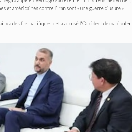
n. Ortega a appelé « Verdugo » au Premier ministre israélien Ben
es et américaines contre l'Iran sont « une guerre d'usure ».
it « à des fins pacifiques » et a accusé l'Occident de manipuler