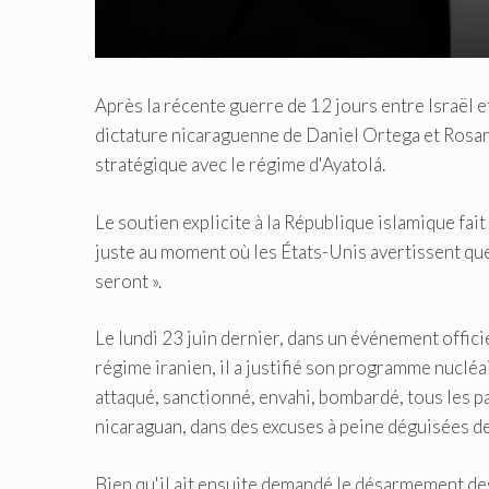
Après la récente guerre de 12 jours entre Israël et 
dictature nicaraguenne de Daniel Ortega et Rosari
stratégique avec le régime d'Ayatolá.
Le soutien explicite à la République islamique fai
juste au moment où les États-Unis avertissent que 
seront ».
Le lundi 23 juin dernier, dans un événement officie
régime iranien, il a justifié son programme nucléai
attaqué, sanctionné, envahi, bombardé, tous les pa
nicaraguan, dans des excuses à peine déguisées de 
Bien qu'il ait ensuite demandé le désarmement des 