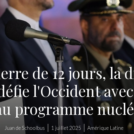
erre de 12 jours, la 
éfie l'Occident ave
au programme nucléa
Juan de Schoolbus
1 juillet 2025
Amérique Latine