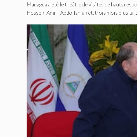
Managua a été le théâtre de visites de hauts resp
Hossein Amir -Abdollahian et, trois mois plus tard