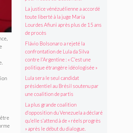
r
r
u
í
é
i
e
a
La justice vénézuélienne a accordé
x
a
s
l
s
u
i
L
i
toute liberté à la juge María
v
d
d
è
o
l
a
Lourdes Afiuni après plus de 15 ans
e
e
m
u
s
c
c
a
de procès
e
r
o
o
nce,
r
u
r
d
u
n
Flávio Bolsonaro a rejeté la
o
G
e
é
e
t
t
i
u
confrontation de Lula da Silva
u
s
e
r
s
a
contre l'Argentine : « C'est une
n
A
n
e
e.
i
t
i
f
u
politique étrangère idéologisée »
l
è
e
o
i
p
'
r
m
Lula sera le seul candidat
tion
n
u
a
A
e
a
d
n
r
présidentiel au Brésil soutenu par
r
l
a
i
u
g
une coalition de partis
a
n
a
n
e
.
s
p
e
La plus grande coalition
n
l
r
c
t
d'opposition du Venezuela a déclaré
e
è
o
 être
i
qu'elle s'attend à de « réels progrès
c
s
a
n
forme
a
p
l
» après le début du dialogue.
e