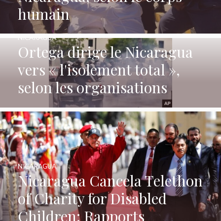
humain
NICARAGUA
Ortega dirige le Nicaragua
vers « l'isolement total »,
selon les organisations
NICARAGUA
Nicaragua Cancela Telethon
of Charity for Disabled
Children: Rapports