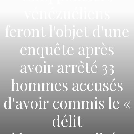
vénézuéliens
feront l'objet d'une
enquête après
avoir arrêté 33
hommes accusés
d'avoir commis le «
délit