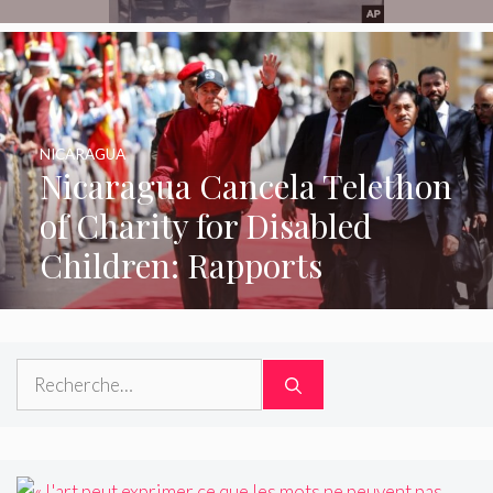
NICARAGUA
Nicaragua Cancela Telethon
of Charity for Disabled
Children: Rapports
Rechercher :