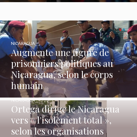
NICARAGUA
Augmente une figure de
prisonniers politiques au
Nicaragua, selon le corps
humain
NICARAGUA
Ortega dirige le Nicaragua
vers « l'isolement total »,
selon les organisations