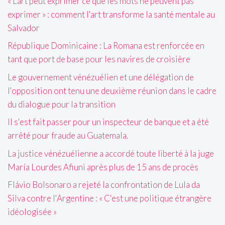
« L'art peut exprimer ce que les mots ne peuvent pas
exprimer » : comment l'art transforme la santé mentale au
Salvador
République Dominicaine : La Romana est renforcée en
tant que port de base pour les navires de croisière
Le gouvernement vénézuélien et une délégation de
l'opposition ont tenu une deuxième réunion dans le cadre
du dialogue pour la transition
Il s'est fait passer pour un inspecteur de banque et a été
arrêté pour fraude au Guatemala.
La justice vénézuélienne a accordé toute liberté à la juge
María Lourdes Afiuni après plus de 15 ans de procès
Flávio Bolsonaro a rejeté la confrontation de Lula da
Silva contre l'Argentine : « C'est une politique étrangère
idéologisée »