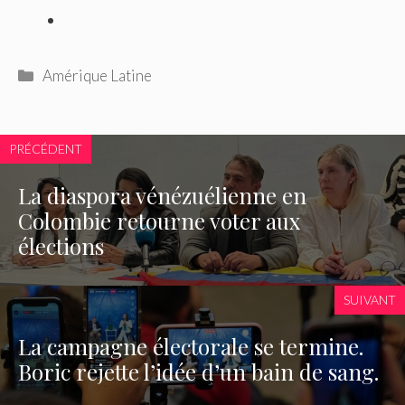
Catégories
Amérique Latine
PRÉCÉDENT
La diaspora vénézuélienne en
Colombie retourne voter aux
élections
SUIVANT
La campagne électorale se termine.
Boric rejette l’idée d’un bain de sang.