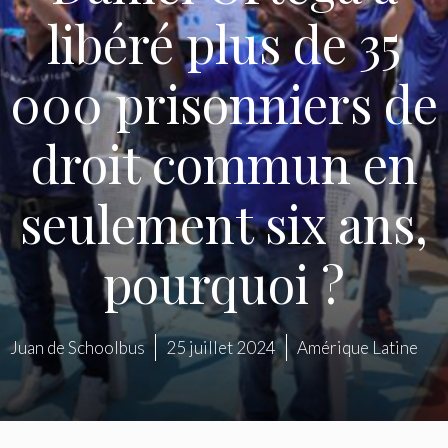
libéré plus de 35
000 prisonniers de
droit commun en
seulement six ans,
pourquoi ?
Juan de Schoolbus
25 juillet 2024
Amérique Latine