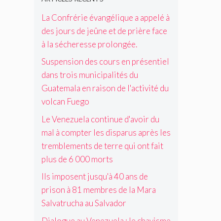
é
m
t
c
i
n
s
b
l
La Confrérie évangélique a appelé à
e
s
ç
d
r
'
à
p
a
des jours de jeûne et de prière face
u
e
o
l
a
i
G
s
à la sécheresse prolongée.
p
a
r
t
u
d
p
s
u
à
Suspension des cours en présentiel
a
e
o
é
s
v
t
l
dans trois municipalités du
s
c
a
i
e
a
i
Guatemala en raison de l'activité du
h
p
v
m
M
t
volcan Fuego
e
r
r
a
a
i
r
è
e
l
r
o
Le Venezuela continue d'avoir du
e
s
»
a
a
n
mal à compter les disparus après les
s
l
:
e
S
s
s
e
l
tremblements de terre qui ont fait
n
a
e
e
s
e
r
l
s
plus de 6 000 morts
p
t
d
a
v
o
r
r
e
Ils imposent jusqu'à 40 ans de
i
a
n
o
e
r
s
t
t
prison à 81 membres de la Mara
l
m
n
o
r
m
Salvatrucha au Salvador
o
b
i
n
u
i
n
l
e
d
c
s
Dialogue au Venezuela : le chavisme