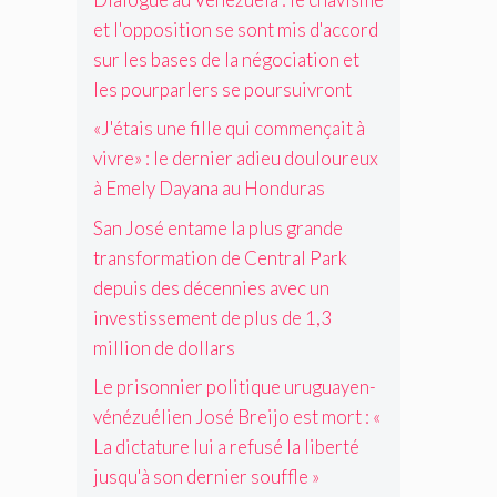
g
e
r
e
h
d
et l'opposition se sont mis d'accord
é
m
a
l
a
'
e
e
sur les bases de la négociation et
d
'
a
a
.
n
i
les pourparlers se poursuivront
a
u
c
t
e
c
S
c
«J'étais une fille qui commençait à
s
u
t
a
o
d
d
vivre» : le dernier adieu douloureux
i
l
r
e
o
v
v
d
à Emely Dayana au Honduras
t
u
i
a
s
e
l
San José entame la plus grande
t
d
u
r
o
é
o
r
transformation de Central Park
r
u
d
r
l
depuis des décennies avec un
e
r
u
e
q
e
investissement de plus de 1,3
v
s
u
u
o
million de dollars
b
i
x
l
a
o
à
Le prisonnier politique uruguayen-
c
s
n
E
a
vénézuélien José Breijo est mort : «
e
t
m
n
s
La dictature lui a refusé la liberté
f
e
F
d
jusqu'à son dernier souffle »
a
l
u
e