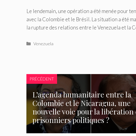
Le lendemain, une opération a été menée pour tent
avec la Colombie et le Brésil. La situation a été 
la rupture des relations entre le Venezuela et la 
Catégories
Venezuela
PRÉCÉDENT
L’agenda humanitaire entre la
Colombie et le Nicaragua, une
nouvelle voie pour la libération
prisonniers politiques ?