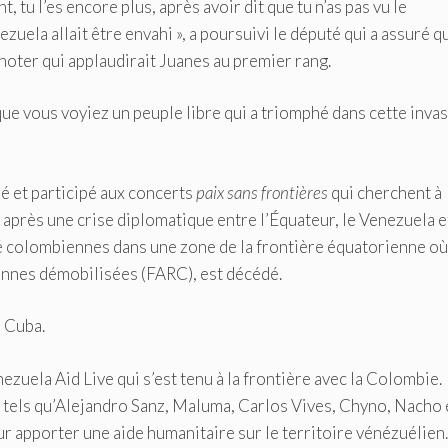
, tu l’es encore plus, après avoir dit que tu n’as pas vu le
uela allait être envahi », a poursuivi le député qui a assuré qu’
noter qui applaudirait Juanes au premier rang.
 que vous voyiez un peuple libre qui a triomphé dans cette inva
sé et participé aux concerts
paix sans frontières
qui cherchent à
à
après une crise diplomatique entre l’Équateur, le Venezuela et
é colombiennes dans une zone de la frontière équatorienne où
ennes démobilisées (FARC), est décédé.
, Cuba.
ezuela Aid Live qui s’est tenu à la frontière avec la Colombie.
s tels qu’Alejandro Sanz, Maluma, Carlos Vives, Chyno, Nacho 
ur apporter une aide humanitaire sur le territoire vénézuélien.