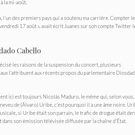
à la mi-août.
a, l’un des premiers pays qui a soutenu ma carrière. Compter l
u vendredi 17 août », avait écrit Juanes sur son compte Twitter 
sdado Cabello
écisé les raisons de la suspension du concert, plusieurs
ciaux l’attribuent aux récents propos du parlementaire Diosda
dent ici est toujours Nicolás Maduro, le même qui, selon vous,
 neveu de (Álvaro) Uribe, c’est pourquoi il a une âme noire. Uri
usicale, si Uribe était son parrain, le trafic de drogue était de
t dans son émission télévisée diffusée par la chaîne d’État.