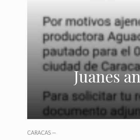
Juanes a
CARACAS —