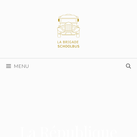
Aller
au
contenu
MENU
La République