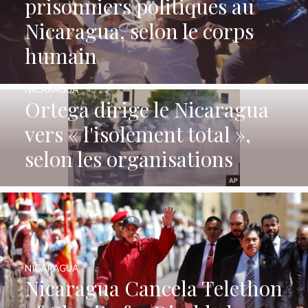
prisonniers politiques au
Nicaragua, selon le corps
humain
NICARAGUA
Ortega dirige le Nicaragua
vers « l'isolement total »,
selon les organisations
NICARAGUA
Nicaragua Cancela Telethon