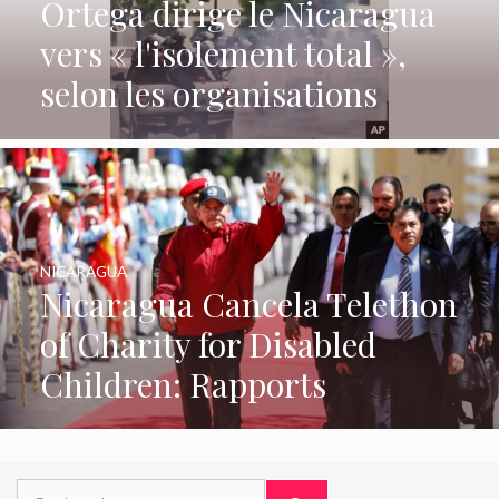
Ortega dirige le Nicaragua
vers « l'isolement total »,
selon les organisations
NICARAGUA
Nicaragua Cancela Telethon
of Charity for Disabled
Children: Rapports
Rechercher :