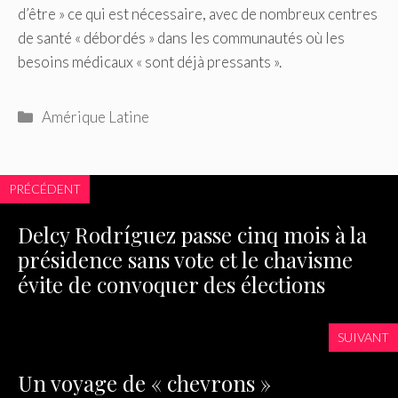
d’être » ce qui est nécessaire, avec de nombreux centres
de santé « débordés » dans les communautés où les
besoins médicaux « sont déjà pressants ».
Catégories
Amérique Latine
PRÉCÉDENT
Delcy Rodríguez passe cinq mois à la
présidence sans vote et le chavisme
évite de convoquer des élections
SUIVANT
Un voyage de « chevrons »