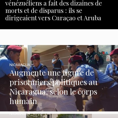
vénézuéliens a fait des dizaines de
morts et de disparus : ils se
dirigeaient vers Curaçao et Aruba
NICARAGUA
Augmente une figure de
prisonniers politiques au
Nicaragua, selon le corps
humain
NICARAGUA