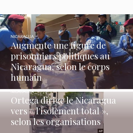
NICARAGUA
Augmente une figure de
prisonniers politiques au
Nicaragua, selon le corps
humain
NICARAGUA
Ortega dirige le Nicaragua
vers « l'isolement total »,
selon les organisations