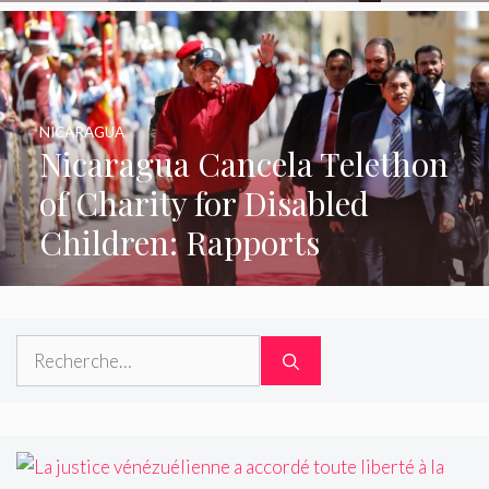
NICARAGUA
Nicaragua Cancela Telethon
of Charity for Disabled
Children: Rapports
Rechercher :