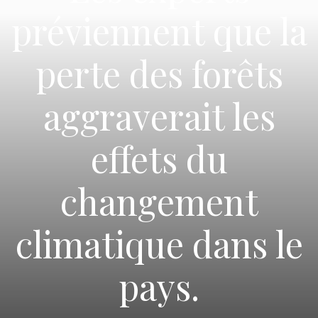
préviennent que la
perte des forêts
aggraverait les
effets du
changement
climatique dans le
pays.