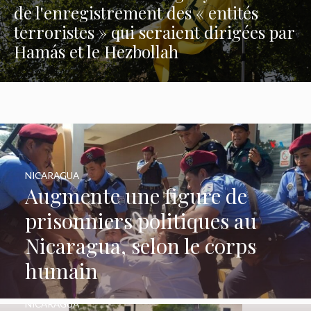
de l'enregistrement des « entités
terroristes » qui seraient dirigées par
Hamás et le Hezbollah
NICARAGUA
Augmente une figure de
prisonniers politiques au
Nicaragua, selon le corps
humain
NICARAGUA