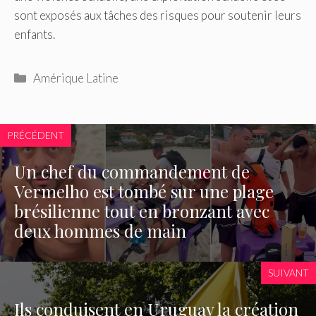
sont exposés aux tâches des risques pour soutenir leurs
enfants.
Catégories
Amérique Latine
PRÉCÉDENT
Un chef du commandement de
Vermelho est tombé sur une plage
brésilienne tout en bronzant avec
deux hommes de main
SUIVANT
Ils conduisent en Uruguay la création