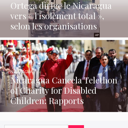
Ortega dirige le Nicaragua
vers « l'isolement total »,
selon les organisations
NICARAGUA
Nicaragua Cancela Telethon
of Charity for Disabled
Children: Rapports