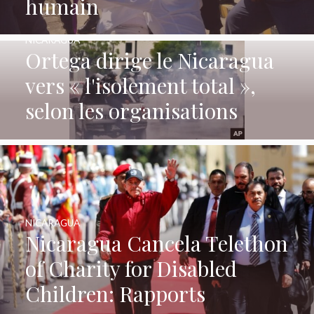
humain
NICARAGUA
Ortega dirige le Nicaragua
vers « l'isolement total »,
selon les organisations
NICARAGUA
Nicaragua Cancela Telethon
of Charity for Disabled
Children: Rapports