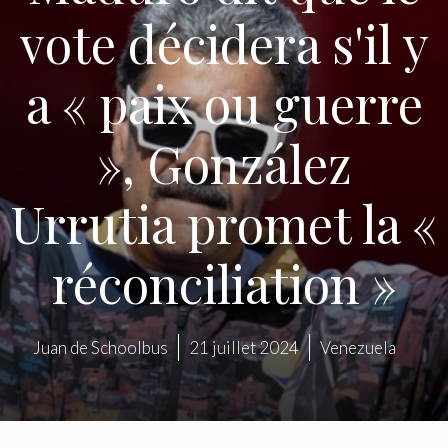
vote décidera s'il y
a « paix ou guerre
», González
Urrutia promet la «
réconciliation »
Juan de Schoolbus
21 juillet 2024
Venezuela