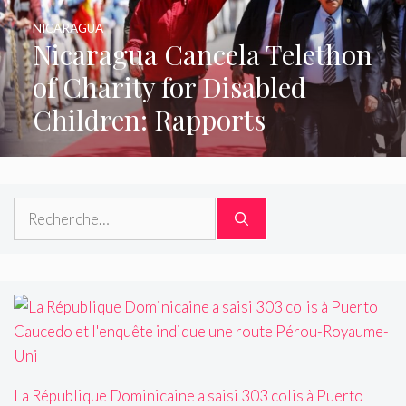
NICARAGUA
Nicaragua Cancela Telethon
of Charity for Disabled
Children: Rapports
Rechercher :
La République Dominicaine a saisi 303 colis à Puerto