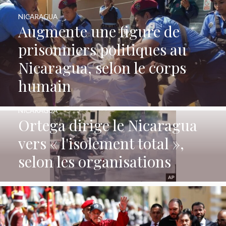
NICARAGUA
Augmente une figure de
prisonniers politiques au
Nicaragua, selon le corps
humain
NICARAGUA
Ortega dirige le Nicaragua
vers « l'isolement total »,
selon les organisations