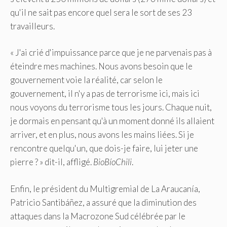
qu'il ne sait pas encore quel sera le sort de ses 23
travailleurs.
« J'ai crié d'impuissance parce que je ne parvenais pas à
éteindre mes machines. Nous avons besoin que le
gouvernement voie la réalité, car selon le
gouvernement, il n'y a pas de terrorisme ici, mais ici
nous voyons du terrorisme tous les jours. Chaque nuit,
je dormais en pensant qu'à un moment donné ils allaient
arriver, et en plus, nous avons les mains liées. Si je
rencontre quelqu'un, que dois-je faire, lui jeter une
pierre ? » dit-il, affligé.
BioBíoChili
.
Enfin, le président du Multigremial de La Araucanía,
Patricio Santibáñez, a assuré que la diminution des
attaques dans la Macrozone Sud célébrée par le