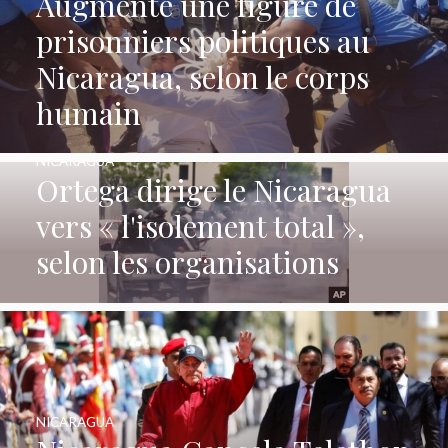
Augmente une figure de
prisonniers politiques au
Nicaragua, selon le corps
humain
NICARAGUA
Ortega dirige le Nicaragua
vers « l'isolement total »,
selon les organisations
NICARAGUA