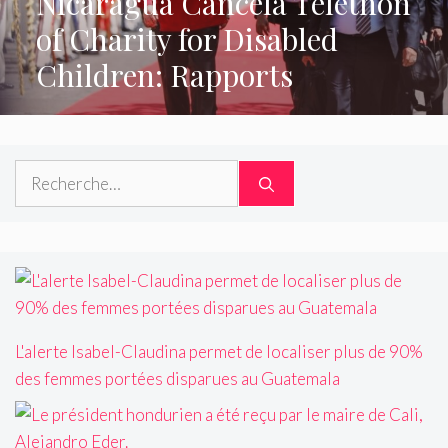
Nicaragua Cancela Telethon
of Charity for Disabled
Children: Rapports
Rechercher :
L'alerte Isabel-Claudina permet de localiser plus de 90%
des femmes portées disparues au Guatemala