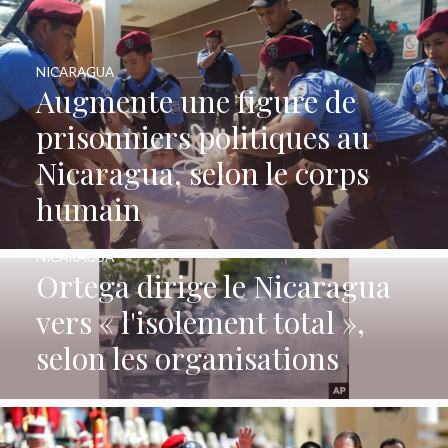
NICARAGUA
Augmente une figure de
prisonniers politiques au
Nicaragua, selon le corps
humain
NICARAGUA
Ortega dirige le Nicaragua
vers « l'isolement total »,
selon les organisations