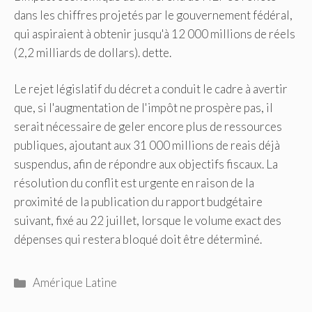
dans les chiffres projetés par le gouvernement fédéral,
qui aspiraient à obtenir jusqu'à 12 000 millions de réels
(2,2 milliards de dollars). dette.
Le rejet législatif du décret a conduit le cadre à avertir
que, si l'augmentation de l'impôt ne prospère pas, il
serait nécessaire de geler encore plus de ressources
publiques, ajoutant aux 31 000 millions de reais déjà
suspendus, afin de répondre aux objectifs fiscaux. La
résolution du conflit est urgente en raison de la
proximité de la publication du rapport budgétaire
suivant, fixé au 22 juillet, lorsque le volume exact des
dépenses qui restera bloqué doit être déterminé.
Catégories
Amérique Latine