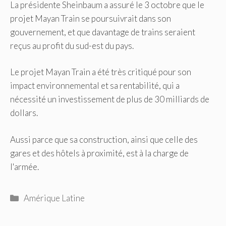
La présidente Sheinbaum a assuré le 3 octobre que le
projet Mayan Train se poursuivrait dans son
gouvernement, et que davantage de trains seraient
reçus au profit du sud-est du pays.
Le projet Mayan Train a été très critiqué pour son
impact environnemental et sa rentabilité, qui a
nécessité un investissement de plus de 30 milliards de
dollars.
Aussi parce que sa construction, ainsi que celle des
gares et des hôtels à proximité, est à la charge de
l'armée.
Catégories
Amérique Latine