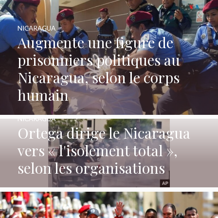
NICARAGUA
Augmente une figure de
prisonniers politiques au
Nicaragua, selon le corps
humain
NICARAGUA
Ortega dirige le Nicaragua
vers « l'isolement total »,
selon les organisations