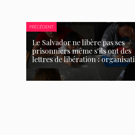
PRÉCÉDENT
Le Salvador ne libère pas ses
prisonniers même s'ils ont des
lettres de libération : organisat