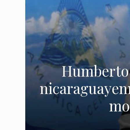
Humberto O
nicaraguayenn
moi