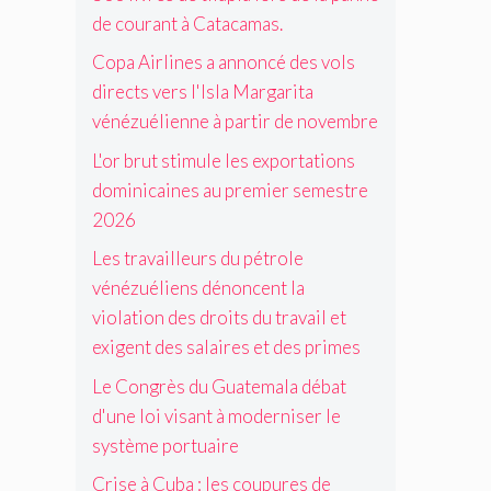
n
u
e
a
e
e
de courant à Catacamas.
c
r
c
v
à
m
e
é
o
é
Copa Airlines a annoncé des vols
l
i
n
c
u
n
a
e
directs vers l'Isla Margarita
t
o
r
é
f
r
l
n
a
vénézuélienne à partir de novembre
z
r
s
a
o
n
u
o
e
L'or brut stimule les exportations
v
m
t
é
n
m
i
i
à
dominicaines au premier semestre
l
t
e
o
q
C
2026
i
i
s
l
u
a
e
è
t
a
Les travailleurs du pétrole
e
t
n
r
r
t
,
a
vénézuéliens dénoncent la
n
e
e
i
s
c
e
violation des droits du travail et
V
2
o
o
a
à
e
0
n
exigent des salaires et des primes
c
m
p
n
2
d
i
a
a
Le Congrès du Guatemala débat
e
6
e
a
s
r
z
s
d'une loi visant à moderniser le
l
.
t
u
d
e
système portuaire
i
e
r
t
r
l
o
Crise à Cuba : les coupures de
e