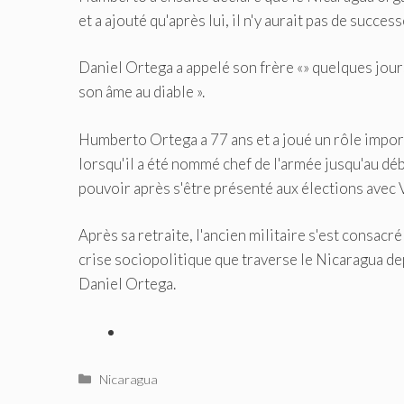
et a ajouté qu'après lui, il n'y aurait pas de success
Daniel Ortega a appelé son frère «
» quelques jours
son âme au diable ».
Humberto Ortega a 77 ans et a joué un rôle import
lorsqu'il a été nommé chef de l'armée jusqu'au dé
pouvoir après s'être présenté aux élections avec
Après sa retraite, l'ancien militaire s'est consacré 
crise sociopolitique que traverse le Nicaragua de
Daniel Ortega.
Catégories
Nicaragua