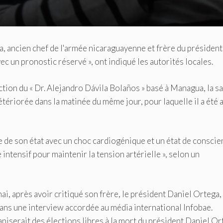
, ancien chef de l'armée nicaraguayenne et frère du président
ec un pronostic réservé », ont indiqué les autorités locales.
tion du « Dr. Alejandro Dávila Bolaños » basé à Managua, la s
étériorée dans la matinée du même jour, pour laquelle il a été
e de son état avec un choc cardiogénique et un état de consci
intensif pour maintenir la tension artérielle », selon un
ai, après avoir critiqué son frère, le président Daniel Ortega,
ans une interview accordée au média international Infobae.
iserait des élections libres à la mort du président Daniel Or