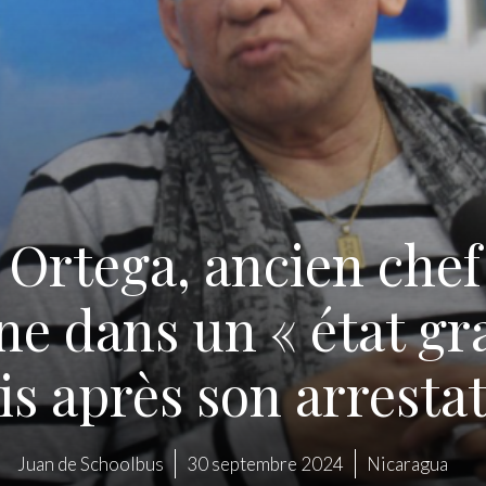
rtega, ancien chef
e dans un « état gr
s après son arresta
Juan de Schoolbus
30 septembre 2024
Nicaragua