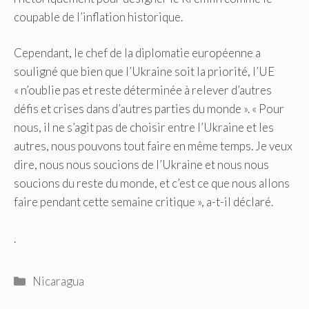
coupable de l’inflation historique.
Cependant, le chef de la diplomatie européenne a
souligné que bien que l’Ukraine soit la priorité, l’UE
« n’oublie pas et reste déterminée à relever d’autres
défis et crises dans d’autres parties du monde ». « Pour
nous, il ne s’agit pas de choisir entre l’Ukraine et les
autres, nous pouvons tout faire en même temps. Je veux
dire, nous nous soucions de l’Ukraine et nous nous
soucions du reste du monde, et c’est ce que nous allons
faire pendant cette semaine critique », a-t-il déclaré.
.
Catégories
Nicaragua