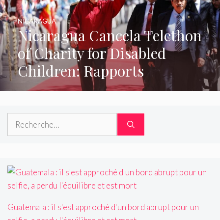
NICARAGUA
Nicaragua Cancela Telethon
of Charity for Disabled
Children: Rapports
Rechercher :
Guatemala : il s'est approché d'un bord abrupt pour un