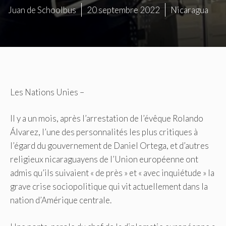
Juan de Schoolbus
20 septembre 2022
Nicaragua
Les Nations Unies –
Il y a un mois, après l’arrestation de l’évêque Rolando
Álvarez, l’une des personnalités les plus critiques à
l’égard du gouvernement de Daniel Ortega, et d’autres
religieux nicaraguayens de l’Union européenne ont
admis qu’ils suivaient « de près » et « avec inquiétude » la
grave crise sociopolitique qui vit actuellement dans la
nation d’Amérique centrale.