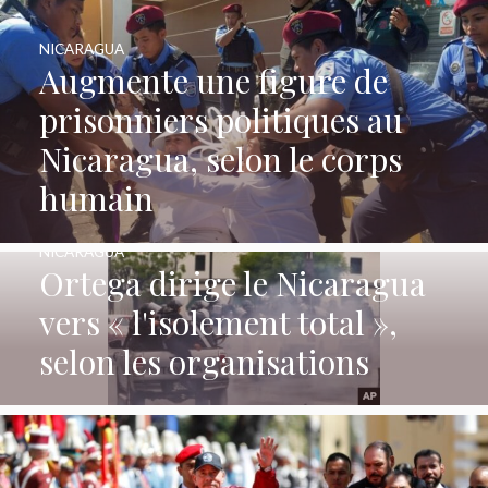
NICARAGUA
Augmente une figure de
prisonniers politiques au
Nicaragua, selon le corps
humain
NICARAGUA
Ortega dirige le Nicaragua
vers « l'isolement total »,
selon les organisations