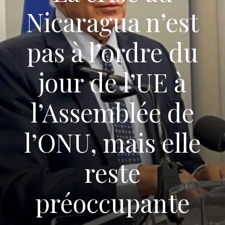
Nicaragua n’est
pas à l’ordre du
jour de l’UE à
l’Assemblée de
l’ONU, mais elle
reste
préoccupante