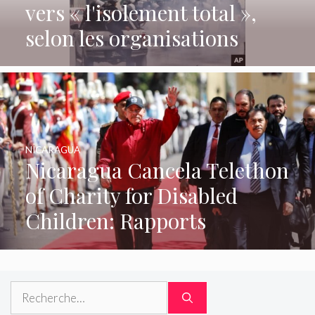
vers « l'isolement total »,
selon les organisations
NICARAGUA
Nicaragua Cancela Telethon
of Charity for Disabled
Children: Rapports
Rechercher :