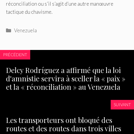
réconciliation ou s’il s’agit d’une autre manœuvre
tactique du chavisme.
Catégories
Venezuela
PRÉCÉDENT
Delcy Rodríguez a affirmé que la loi
d'amnistie servira à sceller la « paix »
et la « réconciliation » au Venezuela
SUIVANT
Les transporteurs ont bloqué des
routes et des routes dans trois villes