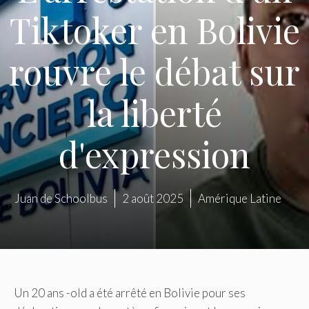
Tiktoker en Bolivie
rouvre le débat sur
la liberté
d'expression
Juan de Schoolbus
2 août 2025
Amérique Latine
Un 20 ans -old a été arrêté en Bolivie pour ses