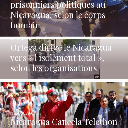
prisonniers politiques au
Nicaragua, selon le corps
humain
NICARAGUA
Ortega dirige le Nicaragua
vers « l'isolement total »,
selon les organisations
NICARAGUA
Nicaragua Cancela Telethon