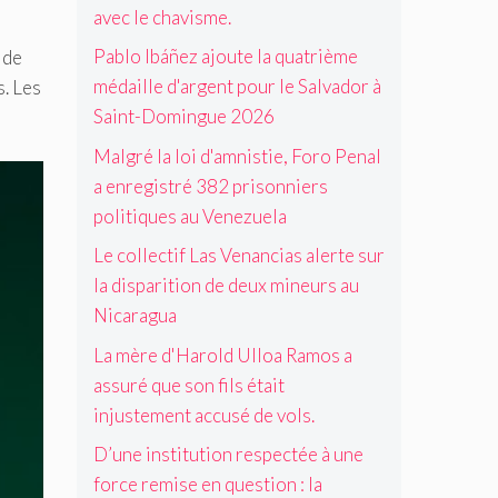
v
o
a
i
avec le chavisme.
t
t
a
n
u
s
t
i
d
D
G
o
Pablo Ibáñez ajoute la quatrième
 de
e
o
o
i
u
n
médaille d'argent pour le Salvador à
n
n
s. Les
r
n
a
n
t
d
Saint-Domingue 2026
à
o
t
i
e
e
S
r
e
e
Malgré la loi d'amnistie, Foro Penal
a
d
a
a
m
r
c
e
a enregistré 382 prisonniers
i
h
a
s
c
u
n
F
politiques au Venezuela
l
p
u
x
t
i
a
o
m
m
Le collectif Las Venancias alerte sur
-
g
l
u
i
D
u
la disparition de deux mineurs au
i
l
n
o
e
t
Nicaragua
é
e
m
r
i
e
u
i
a
La mère d'Harold Ulloa Ramos a
q
d
r
n
e
u
assuré que son fils était
e
s
g
s
e
p
a
injustement accusé de vols.
u
t
s
u
u
e
r
a
D’une institution respectée à une
i
N
2
e
u
s
i
force remise en question : la
0
t