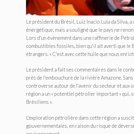
Le président du Brésil, Luiz Inacio Lula da Silva, a
énergétique, mais a souligné que le pays ne renonc
Lors d'un événement dans une raffinerie de Petro
combustibles fossiles, bien qu'il ait averti que le
étrangers. « C'est avec cette huile que nous enrich
Le président a fait ses commentaires dans le cont
près de l'embouchure de la rivière Amazone. Sans p
controverse autour de l'avenir du secteur et aux o
région a un « potentiel pétrolier important » qui, s
Brésiliens ».
L'exploration pétrolière dans cette région a sus
gouvernementales, en raison du risque de dévers
environnement.