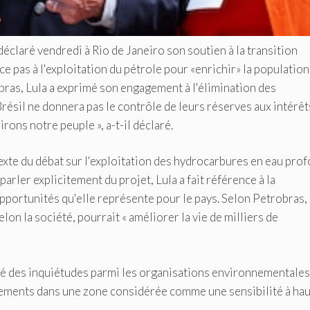
 déclaré vendredi à Rio de Janeiro son soutien à la transition
e pas à l'exploitation du pétrole pour «enrichir» la population
bras, Lula a exprimé son engagement à l'élimination des
 Brésil ne donnera pas le contrôle de leurs réserves aux intérêt
irons notre peuple », a-t-il déclaré.
exte du débat sur l'exploitation des hydrocarbures en eau pro
arler explicitement du projet, Lula a fait référence à la
pportunités qu'elle représente pour le pays. Selon Petrobras, 
elon la société, pourrait « améliorer la vie de milliers de
cité des inquiétudes parmi les organisations environnementale
ements dans une zone considérée comme une sensibilité à ha