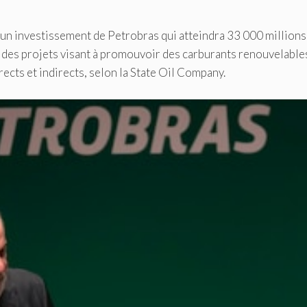
d'un investissement de Petrobras qui atteindra 33 000 millions
ns des projets visant à promouvoir des carburants renouvelable
ects et indirects, selon la State Oil Company.