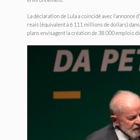
La déclaration de Lula a coïncidé avec l'annonce 
reais (équivalent à 6 111 millions de dollars) da
plans envisagent la création de 38 000 emplois dir