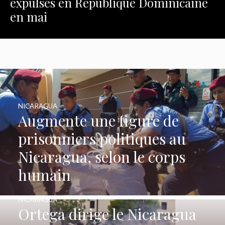
expulsés en République Dominicaine
en mai
NICARAGUA
Augmente une figure de
prisonniers politiques au
Nicaragua, selon le corps
humain
NICARAGUA
Ortega dirige le Nicaragua