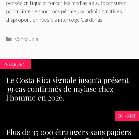
pensée critique et forcer les médias à s'autocensurer
par crainte de sanctions pénales ou administratives
disproportionnées », a interrogé Cárdenas.
Catégories
Venezuela
PRÉCÉDENT
Le Costa Rica signale jusqu'à présent
39 cas confirmés de myiase chez
l'homme en 2026.
SUIVANT
Plus de 35 000 étrangers sans papiers