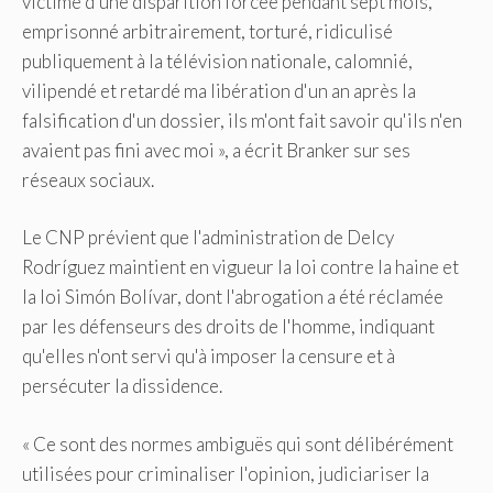
victime d'une disparition forcée pendant sept mois,
emprisonné arbitrairement, torturé, ridiculisé
publiquement à la télévision nationale, calomnié,
vilipendé et retardé ma libération d'un an après la
falsification d'un dossier, ils m'ont fait savoir qu'ils n'en
avaient pas fini avec moi », a écrit Branker sur ses
réseaux sociaux.
Le CNP prévient que l'administration de Delcy
Rodríguez maintient en vigueur la loi contre la haine et
la loi Simón Bolívar, dont l'abrogation a été réclamée
par les défenseurs des droits de l'homme, indiquant
qu'elles n'ont servi qu'à imposer la censure et à
persécuter la dissidence.
« Ce sont des normes ambiguës qui sont délibérément
utilisées pour criminaliser l'opinion, judiciariser la