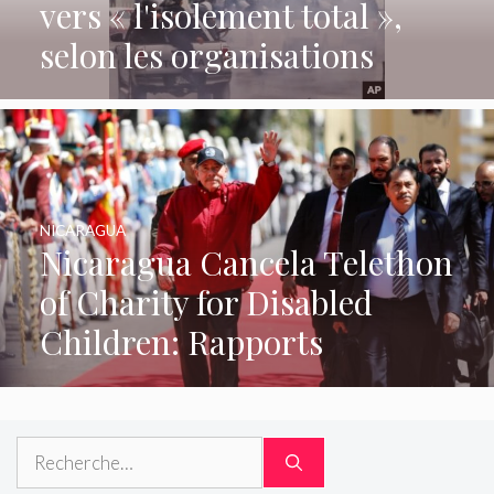
vers « l'isolement total »,
selon les organisations
NICARAGUA
Nicaragua Cancela Telethon
of Charity for Disabled
Children: Rapports
Rechercher :