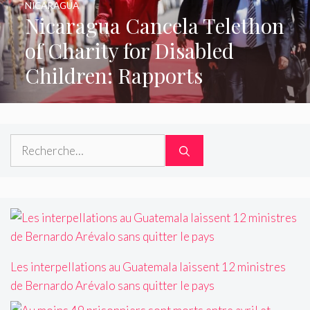
NICARAGUA
Nicaragua Cancela Telethon
of Charity for Disabled
Children: Rapports
Rechercher :
Les interpellations au Guatemala laissent 12 ministres
de Bernardo Arévalo sans quitter le pays