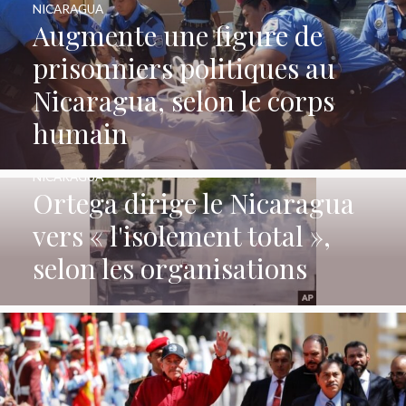
NICARAGUA
Augmente une figure de
prisonniers politiques au
Nicaragua, selon le corps
humain
NICARAGUA
Ortega dirige le Nicaragua
vers « l'isolement total »,
selon les organisations