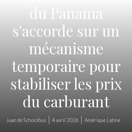
du Panama
s'accorde sur un
mécanisme
temporaire pour
stabiliser les prix
du carburant
Juan de Schoolbus
4 avril 2026
Amérique Latine