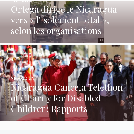
NICARAGUA
Ortega dirige le Nicaragua
vers « l'isolement total »,
selon les organisations
NICARAGUA
Nicaragua Cancela Telethon
of Charity for Disabled
Children: Rapports