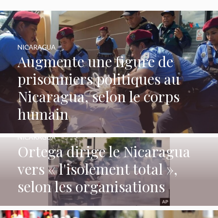
NICARAGUA
Augmente une figure de
prisonniers politiques au
Nicaragua, selon le corps
humain
NICARAGUA
Ortega dirige le Nicaragua
vers « l'isolement total »,
selon les organisations