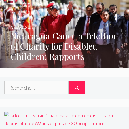
NICARAGUA
Nicaragua Cancela Telethon
of Charity for Disabled
Children: Rapports
Rechercher :