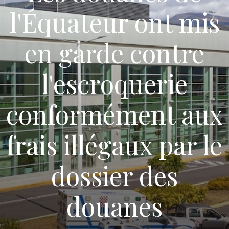
l'Équateur ont mis
en garde contre
l'escroquerie
conformément aux
frais illégaux par le
dossier des
douanes