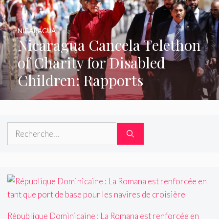
NICARAGUA
Nicaragua Cancela Telethon
of Charity for Disabled
Children: Rapports
Rechercher :
République Dominicaine : La Romana est renforcée en