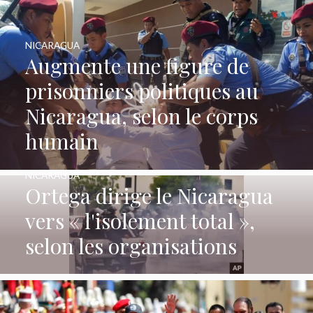
NICARAGUA
Augmente une figure de
prisonniers politiques au
Nicaragua, selon le corps
humain
NICARAGUA
Ortega dirige le Nicaragua
vers « l'isolement total »,
selon les organisations