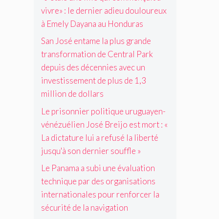
s
b
e
r
x
vivre» : le dernier adieu douloureux
é
a
p
d
à
B
à Emely Dayana au Honduras
s
u
e
E
r
e
i
s
m
San José entame la plus grande
e
s
s
o
e
i
transformation de Central Park
d
d
r
l
j
e
e
depuis des décennies avec un
g
y
o
l
s
investissement de plus de 1,3
a
D
e
a
d
n
a
million de dollars
s
n
é
i
y
t
é
c
Le prisonnier politique uruguayen-
s
a
m
g
e
a
n
vénézuélien José Breijo est mort : «
o
o
n
t
a
r
c
n
La dictature lui a refusé la liberté
i
a
t
i
i
jusqu'à son dernier souffle »
o
u
:
a
e
n
H
«
t
s
Le Panama a subi une évaluation
s
o
L
i
a
technique par des organisations
i
n
a
o
v
n
internationales pour renforcer la
d
d
n
e
t
u
sécurité de la navigation
i
e
c
e
r
c
t
u