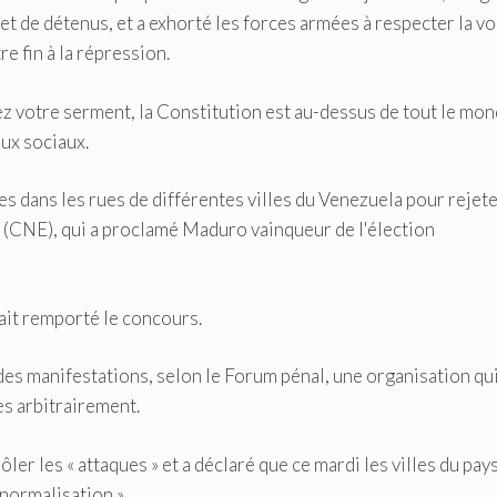
 et de détenus, et a exhorté les forces armées à respecter la v
e fin à la répression.
ez votre serment, la Constitution est au-dessus de tout le mon
aux sociaux.
 dans les rues de différentes villes du Venezuela pour rejete
al (CNE), qui a proclamé Maduro vainqueur de l'élection
ait remporté le concours.
es manifestations, selon le Forum pénal, une organisation qu
s arbitrairement.
r les « attaques » et a déclaré que ce mardi les villes du pay
normalisation ».