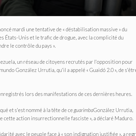
ncé mardi une tentative de « déstabilisation massive » du
s États-Unis et le trafic de drogue, avec la complicité du
dre le contrôle du pays ».
ezuela, un réseau de citoyens recrutés par l'opposition pour
mundo González Urrutia, qu'il a appelé « Guaidó 2.0 », de s'êtr
 enregistrés lors des manifestations de ces dernières heures.
qué et s'est nommé à la tête de ce
guarimba
González Urrutia,
 cette action insurrectionnelle fasciste », a déclaré Maduro.
arité avec le peuple face à « son indignation justifiée », a reg