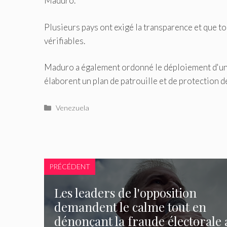
Maduro.
Plusieurs pays ont exigé la transparence et que tou
vérifiables.
Maduro a également ordonné le déploiement d'un 
élaborent un plan de patrouille et de protection
Catégories
Venezuela
PRÉCÉDENT
Les leaders de l'opposition
demandent le calme tout en
dénonçant la fraude électorale 