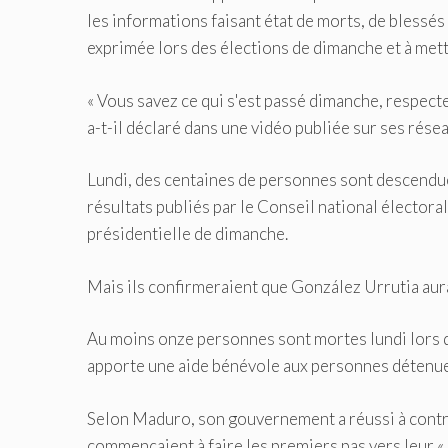
les informations faisant état de morts, de blessés
exprimée lors des élections de dimanche et à mettr
« Vous savez ce qui s'est passé dimanche, respect
a-t-il déclaré dans une vidéo publiée sur ses rése
Lundi, des centaines de personnes sont descendues
résultats publiés par le Conseil national élector
présidentielle de dimanche.
Mais ils confirmeraient que González Urrutia aur
Au moins onze personnes sont mortes lundi lors d
apporte une aide bénévole aux personnes détenue
Selon Maduro, son gouvernement a réussi à contrôle
commençaient à faire les premiers pas vers leur « 