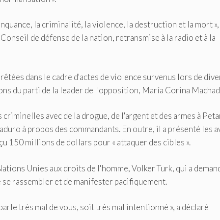
uance, la criminalité, la violence, la destruction et la mort », 
Conseil de défense de la nation, retransmise à la radio et à la
rêtées dans le cadre d'actes de violence survenus lors de div
ons du parti de la leader de l'opposition, María Corina Machad
 criminelles avec de la drogue, de l'argent et des armes à Peta
Maduro à propos des commandants. En outre, il a présenté les 
 150 millions de dollars pour « attaquer des cibles ».
ations Unies aux droits de l'homme, Volker Turk, qui a deman
e se rassembler et de manifester pacifiquement.
parle très mal de vous, soit très mal intentionné », a déclaré