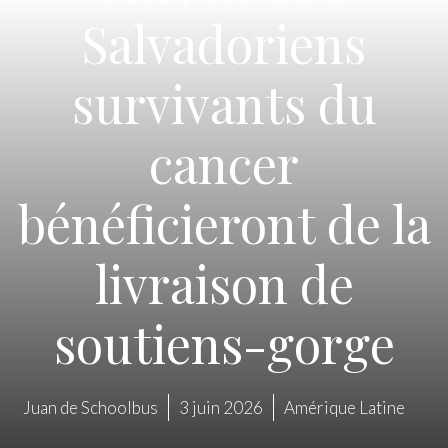
Salvadoriens
survivants du
cancer
bénéficieront de la
livraison de
soutiens-gorge
Juan de Schoolbus
3 juin 2026
Amérique Latine