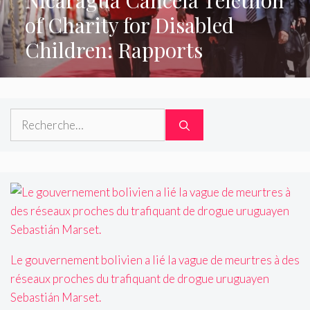
of Charity for Disabled
Children: Rapports
Rechercher :
Le gouvernement bolivien a lié la vague de meurtres à des
réseaux proches du trafiquant de drogue uruguayen
Sebastián Marset.