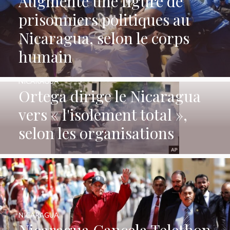
Augmente une figure de
prisonniers politiques au
Nicaragua, selon le corps
humain
NICARAGUA
Ortega dirige le Nicaragua
vers « l'isolement total »,
selon les organisations
NICARAGUA
Nicaragua Cancela Telethon