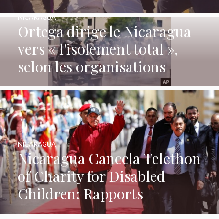
NICARAGUA
Ortega dirige le Nicaragua
vers « l'isolement total »,
selon les organisations
NICARAGUA
Nicaragua Cancela Telethon
of Charity for Disabled
Children: Rapports