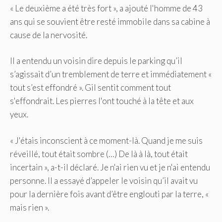
« Le deuxième a été très fort », a ajouté l'homme de 43
ans qui se souvient être resté immobile dans sa cabine à
cause de la nervosité.
Il a entendu un voisin dire depuis le parking qu’il
s’agissait d’un tremblement de terre et immédiatement «
tout s’est effondré ». Gil sentit comment tout
s'effondrait. Les pierres l'ont touché à la tête et aux
yeux.
« J'étais inconscient à ce moment-là. Quand je me suis
réveillé, tout était sombre (…) De là à là, tout était
incertain », a-t-il déclaré. Je n'ai rien vu et je n'ai entendu
personne. Il a essayé d’appeler le voisin qu’il avait vu
pour la dernière fois avant d’être englouti par la terre, «
mais rien ».