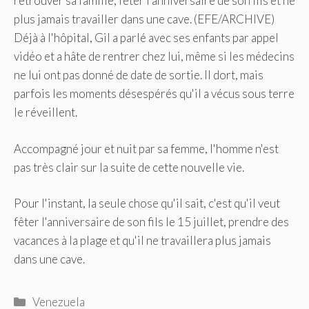
Déjà à l'hôpital, Gil a parlé avec ses enfants par appel
vidéo et a hâte de rentrer chez lui, même si les médecins
ne lui ont pas donné de date de sortie. Il dort, mais
parfois les moments désespérés qu'il a vécus sous terre
le réveillent.
Accompagné jour et nuit par sa femme, l'homme n'est
pas très clair sur la suite de cette nouvelle vie.
Pour l'instant, la seule chose qu'il sait, c'est qu'il veut
fêter l'anniversaire de son fils le 15 juillet, prendre des
vacances à la plage et qu'il ne travaillera plus jamais
dans une cave.
Catégories
Venezuela