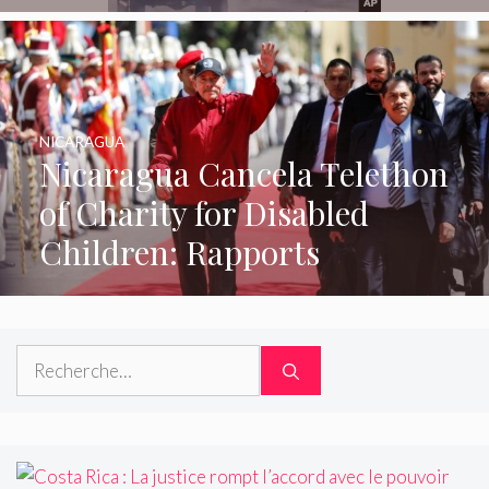
NICARAGUA
Nicaragua Cancela Telethon
of Charity for Disabled
Children: Rapports
Rechercher :