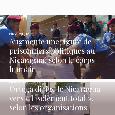
NICARAGUA
Augmente une figure de
prisonniers politiques au
Nicaragua, selon le corps
humain
NICARAGUA
Ortega dirige le Nicaragua
vers « l'isolement total »,
selon les organisations