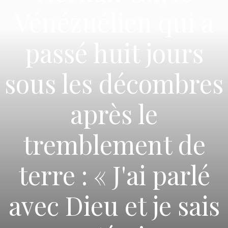
Vénézuélien qui a
passé huit jours
sous les décombres
après le
tremblement de
terre : « J'ai parlé
avec Dieu et je sais