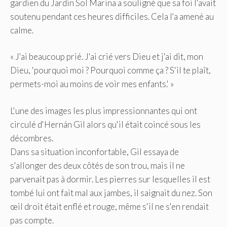
gardien du Jardin Sol Marina a souligné que sa foi l'avait
soutenu pendant ces heures difficiles. Cela l'a amené au
calme.
« J'ai beaucoup prié. J'ai crié vers Dieu et j'ai dit, mon
Dieu, 'pourquoi moi ? Pourquoi comme ça ? S'il te plaît,
permets-moi au moins de voir mes enfants.' »
L'une des images les plus impressionnantes qui ont
circulé d'Hernán Gil alors qu'il était coincé sous les
décombres.
Dans sa situation inconfortable, Gil essaya de
s'allonger des deux côtés de son trou, mais il ne
parvenait pas à dormir. Les pierres sur lesquelles il est
tombé lui ont fait mal aux jambes, il saignait du nez. Son
œil droit était enflé et rouge, même s'il ne s'en rendait
pas compte.