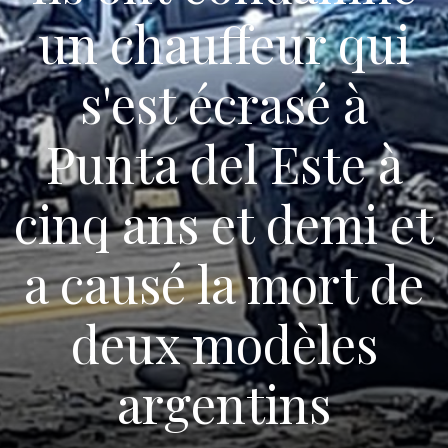
un chauffeur qui
s'est écrasé à
Punta del Este à
cinq ans et demi et
a causé la mort de
deux modèles
argentins