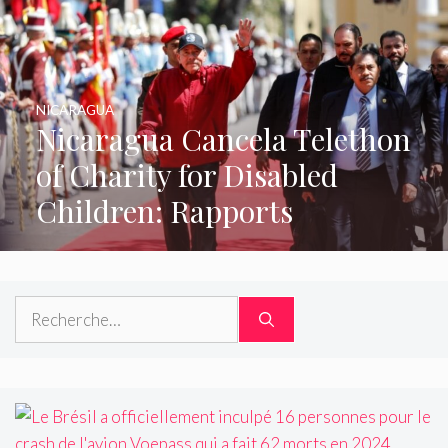
NICARAGUA
Nicaragua Cancela Telethon
of Charity for Disabled
Children: Rapports
Rechercher :