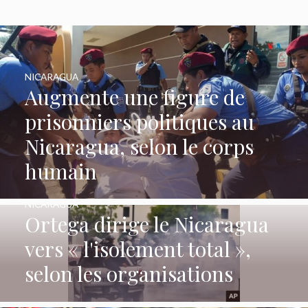
NICARAGUA
Augmente une figure de
prisonniers politiques au
Nicaragua, selon le corps
humain
NICARAGUA
Ortega dirige le Nicaragua
vers « l'isolement total »,
selon les organisations