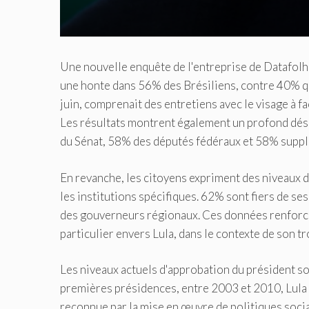
Une nouvelle enquête de l'entreprise de Datafolha 
une honte dans 56% des Brésiliens, contre 40% qui 
juin, comprenait des entretiens avec le visage à f
Les résultats montrent également un profond dése
du Sénat, 58% des députés fédéraux et 58% suppl
En revanche, les citoyens expriment des niveaux de
les institutions spécifiques. 62% sont fiers de s
des gouverneurs régionaux. Ces données renforcen
particulier envers Lula, dans le contexte de son t
Les niveaux actuels d'approbation du président so
premières présidences, entre 2003 et 2010, Lula a
reconnue par la mise en œuvre de politiques sociale