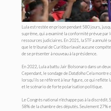
Lula est restée en prison pendant 580 jours, jusqu
suprême, qui a examiné la conformité prévue par 
ressources judiciaires. En 2021, la STF a annulé
que le tribunal de Curitiba n'avait aucune compéte
de se présenter à nouveau à la présidence.
En 2022, Lula a battu Jair Bolsonaro dans un deu
Cependant, le sondage de
Datafolha
Cela montre qu
lorsqu'ils se réfèrent à leur figure, ce qui reflèt
et le scénario de forte polarisation politique.
Le Congrès national n'échappe pas à la discrédit.
58% de la chambre des députés. Seulement 27% et 2