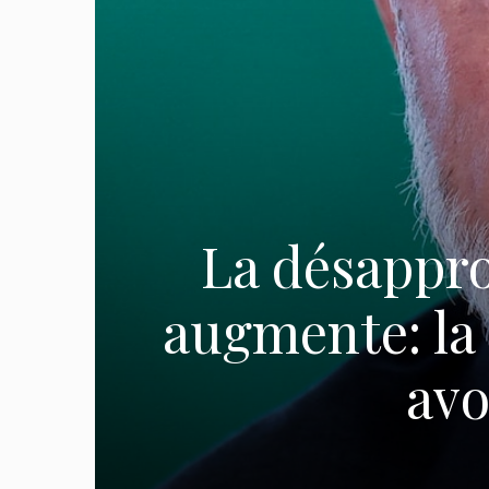
La désappro
augmente: la 
avo