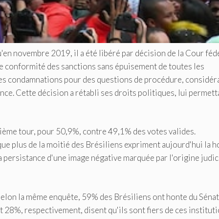
'en novembre 2019, il a été libéré par décision de la Cour féd
le conformité des sanctions sans épuisement de toutes les
 ses condamnations pour des questions de procédure, considér
nce. Cette décision a rétabli ses droits politiques, lui permett
xième tour, pour 50,9%, contre 49,1% des votes valides.
e plus de la moitié des Brésiliens expriment aujourd'hui la h
e la persistance d'une image négative marquée par l'origine judic
 Selon la même enquête, 59% des Brésiliens ont honte du Sénat
8%, respectivement, disent qu'ils sont fiers de ces instituti