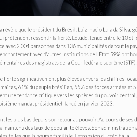
révèle que le président du Brésil, Luiz Inacio Lula da Silva, 
prétendent ressentir la fierté. L'étude, tenue entre le 10 et l
ace avec 2 004 personnes dans 136 municipalités de tout le pay
nchantement avec d'autres institutions de l'État: 59% ont ho
émentaires des magistrats de la Cour fédérale suprême (STF).
 fierté significativement plus élevés envers les chiffres loca
es maires, 61% du peuple brésilien, 55% des forces armées et 
t une tendance critique vers les sphères du pouvoir central,
roisième mandat présidentiel, lancé en janvier 2023.
nt les plus bas depuis son retour au pouvoir. Au cours de ses 
 maintenu des taux de popularité élevés. Son administration a
s telles que la bourse familiale, l'expansion du crédit à la