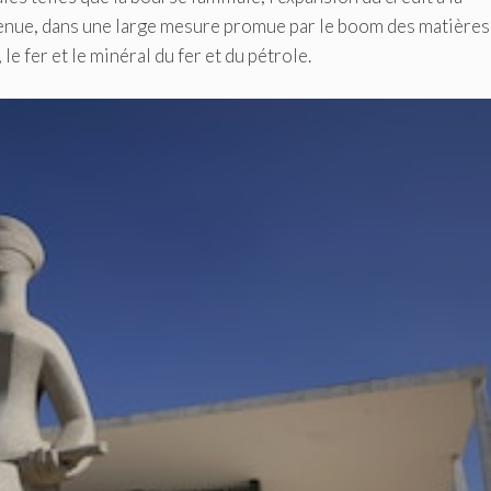
nue, dans une large mesure promue par le boom des matières
le fer et le minéral du fer et du pétrole.