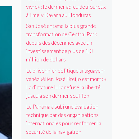
s
b
e
r
x
vivre» : le dernier adieu douloureux
é
a
p
d
à
B
à Emely Dayana au Honduras
s
u
e
E
r
e
i
s
m
San José entame la plus grande
e
s
s
o
e
i
transformation de Central Park
d
d
r
l
j
e
e
depuis des décennies avec un
g
y
o
l
s
investissement de plus de 1,3
a
D
e
a
d
n
a
million de dollars
s
n
é
i
y
t
é
c
Le prisonnier politique uruguayen-
s
a
m
g
e
a
n
vénézuélien José Breijo est mort : «
o
o
n
t
a
r
c
n
La dictature lui a refusé la liberté
i
a
t
i
i
jusqu'à son dernier souffle »
o
u
:
a
e
n
H
«
t
s
Le Panama a subi une évaluation
s
o
L
i
a
technique par des organisations
i
n
a
o
v
n
internationales pour renforcer la
d
d
n
e
t
u
sécurité de la navigation
i
e
c
e
r
c
t
u