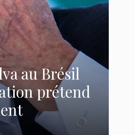
va au Brésil
lation prétend
dent