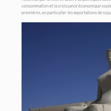
consommation et la croissance économique soute
premières, en particulier les exportations de soja, 