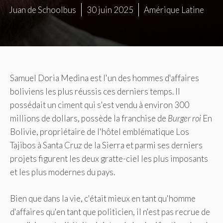
Juan de Schoolbus
30 juin 2025
Amérique Latine
Samuel Doria Medina est l'un des hommes d'affaires
boliviens les plus réussis ces derniers temps. Il
possédait un ciment qui s'est vendu à environ 300
millions de dollars, possède la franchise de
Burger roi
En
Bolivie, propriétaire de l'hôtel emblématique Los
Tajibos à Santa Cruz de la Sierra et parmi ses derniers
projets figurent les deux gratte-ciel les plus imposants
et les plus modernes du pays.
Bien que dans la vie, c'était mieux en tant qu'homme
d'affaires qu'en tant que politicien, il n'est pas recrue de