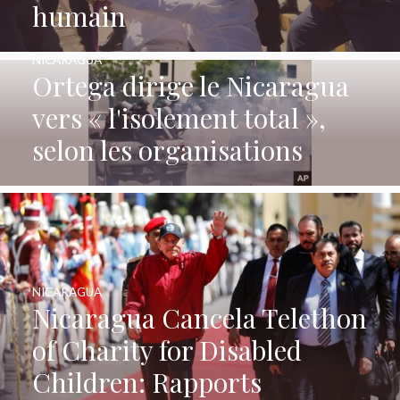
humain
NICARAGUA
Ortega dirige le Nicaragua
vers « l'isolement total »,
selon les organisations
NICARAGUA
Nicaragua Cancela Telethon
of Charity for Disabled
Children: Rapports