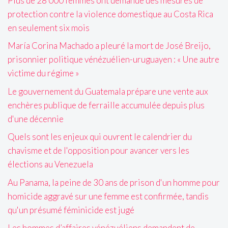
Plus de 28 000 femmes ont demandé des mesures de
protection contre la violence domestique au Costa Rica
en seulement six mois
María Corina Machado a pleuré la mort de José Breijo,
prisonnier politique vénézuélien-uruguayen : « Une autre
victime du régime »
Le gouvernement du Guatemala prépare une vente aux
enchères publique de ferraille accumulée depuis plus
d'une décennie
Quels sont les enjeux qui ouvrent le calendrier du
chavisme et de l'opposition pour avancer vers les
élections au Venezuela
Au Panama, la peine de 30 ans de prison d'un homme pour
homicide aggravé sur une femme est confirmée, tandis
qu'un présumé féminicide est jugé
Les hommes d’affaires vénézuéliens demandent de