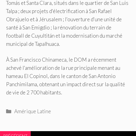
Tomás et Santa Clara, situés dans le quartier de San Luis
Talpa ; deux projets d'électrification à San Rafael
Obrajuelo et à Jérusalem ; l'ouverture d'une unité de
santé à San Emigdio ; la rénovation du terrain de
football de Cuyultitán et la modernisation du marché
municipal de Tapalhuaca.
À San Francisco Chinameca, le DOM a récemment
achevé l'amélioration de la rue principale menant au
hameau El Copinol, dans le canton de San Antonio
Panchimilama, obtenant un impact direct sur la qualité
de vie de 2 700 habitants.
Catégories
Amérique Latine
PRÉCÉDENT