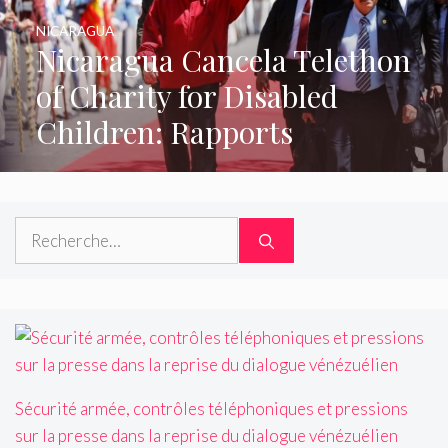
NICARAGUA
Nicaragua Cancela Telethon
of Charity for Disabled
Children: Rapports
Rechercher :
Sécurité armée, contrôles téléphoniques et pressions
sur la presse dans la reprise du dialogue vénézuélien