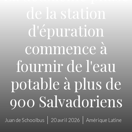
de la station
d'épuration
commence à
fournir de l'eau
potable à plus de
900 Salvadoriens
Juan de Schoolbus
20 avril 2026
Amérique Latine