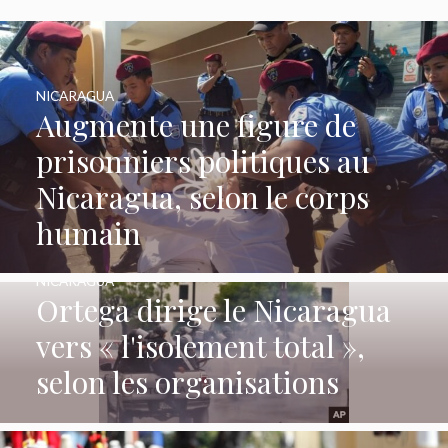
NICARAGUA
Augmente une figure de
prisonniers politiques au
Nicaragua, selon le corps
humain
NICARAGUA
Ortega dirige le Nicaragua
vers « l'isolement total »,
selon les organisations