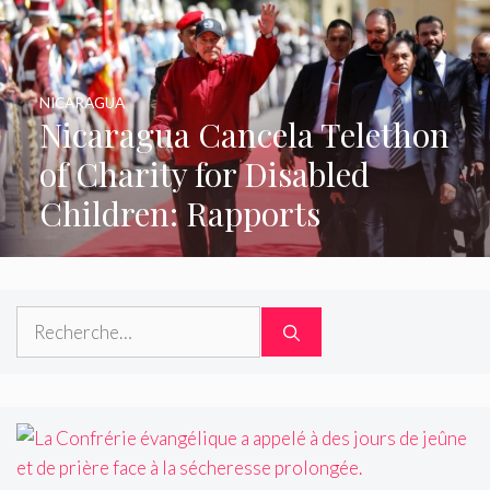
NICARAGUA
Nicaragua Cancela Telethon
of Charity for Disabled
Children: Rapports
Rechercher :