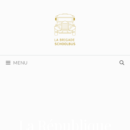
Aller
au
contenu
MENU
La République