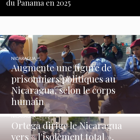
du Panama en 2025
NICARAGUA
Augmente une figure de
prisonniers politiques au
Nicaragua, selon le corps
humain
NICARAGUA
Ortega dirige le Nicaragua
vers « l'isolement total »,