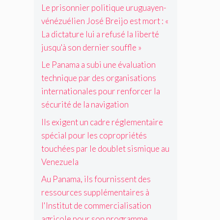
n
p
H
«
Le prisonnier politique uruguayen-
s
o
s
p
o
L
a
p
vénézuélien José Breijo est mort : «
i
l
n
a
v
r
La dictature lui a refusé la liberté
n
é
d
d
e
o
t
m
u
jusqu'à son dernier souffle »
i
c
p
e
e
r
c
u
r
Le Panama a subi une évaluation
r
n
a
t
n
i
n
t
s
technique par des organisations
a
i
é
a
a
t
n
internationales pour renforcer la
t
t
i
u
v
é
sécurité de la navigation
i
r
r
e
s
o
e
e
s
Ils exigent un cadre réglementaire
t
n
s
l
t
o
spécial pour les copropriétés
a
à
u
i
u
l
l
touchées par le doublet sismique au
i
s
c
e
'
a
Venezuela
s
h
s
I
r
e
é
p
n
Au Panama, ils fournissent des
e
m
e
o
s
ressources supplémentaires à
f
e
s
u
t
u
n
l'Institut de commercialisation
p
r
i
s
t
a
agricole pour son programme
r
t