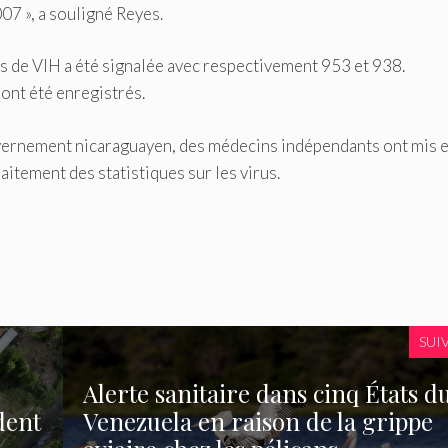
07 », a souligné Reyes.
s de VIH a été signalée avec respectivement 953 et 938.
ont été enregistrés.
uvernement nicaraguayen, des médecins indépendants ont mis 
itement des statistiques sur les virus.
SUI
Alerte sanitaire dans cinq États d
dent
Venezuela en raison de la grippe