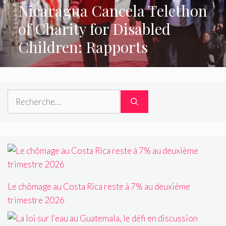
Nicaragua Cancela Telethon
of Charity for Disabled
Children: Rapports
Rechercher :
Le chômage au Costa Rica reste à 7% au deuxième
trimestre 2026