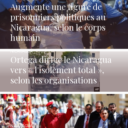
Augmente une figure de
prisonniers politiques au
Nicaragua, selon le corps
humain
NICARAGUA
Ortega dirige le Nicaragua
vers « l'isolement total »,
selon les organisations
NICARAGUA