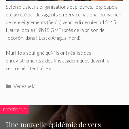
Selon plusieurs organisations et proches, le groupe a
été arrêté par des agents du Service national bolivarien
de renseignements (Sebin) vendredi dernier à 15h45.
Heure locale (19h45 GMT) près de la prison de
Tocorón, dans l'Etat d'Aragua (nord).
Murillo a souligné qu’« ils ont réalisé des
enregistrements à des fins académiques devant le
centre pénitentiaire ».
Catégories
Venezuela
PRÉCÉDENT
Une nouvelle épidémie de vers