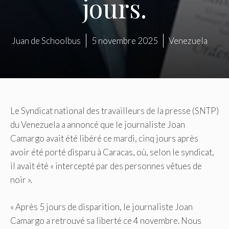
jours.
Juan de Schoolbus
5 novembre 2025
Venezuela
Le Syndicat national des travailleurs de la presse (SNTP)
du Venezuela a annoncé que le journaliste Joan
Camargo avait été libéré ce mardi, cinq jours après
avoir été porté disparu à Caracas, où, selon le syndicat,
il avait été « intercepté par des personnes vêtues de
noir ».
« Après 5 jours de disparition, le journaliste Joan
Camargo a retrouvé sa liberté ce 4 novembre. Nous