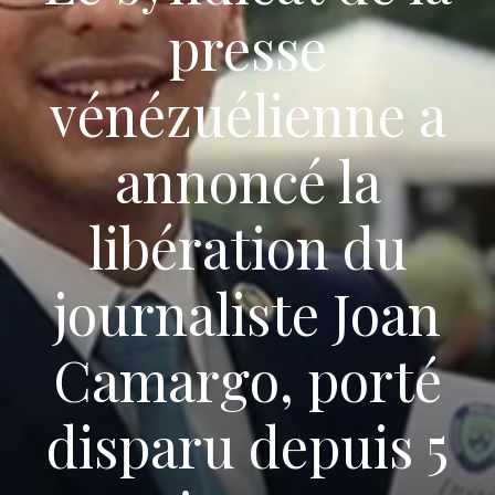
presse
vénézuélienne a
annoncé la
libération du
journaliste Joan
Camargo, porté
disparu depuis 5