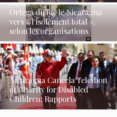
NICARAGUA
Ortega dirige le Nicaragua
vers « l'isolement total »,
selon les organisations
NICARAGUA
Nicaragua Cancela Telethon
of Charity for Disabled
Children: Rapports