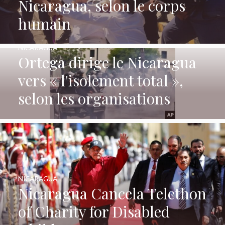
Nicaragua, selon le corps
humain
NICARAGUA
Ortega dirige le Nicaragua
vers « l'isolement total »,
selon les organisations
NICARAGUA
Nicaragua Cancela Telethon
of Charity for Disabled