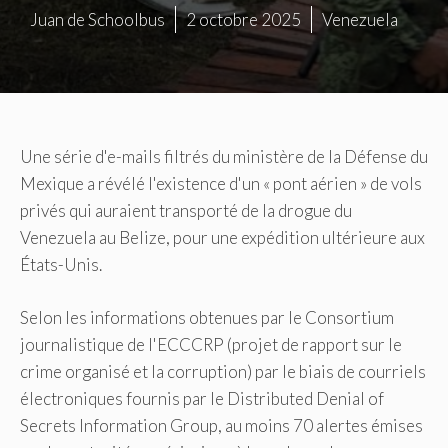
Juan de Schoolbus
2 octobre 2025
Venezuela
Une série d'e-mails filtrés du ministère de la Défense du
Mexique a révélé l'existence d'un « pont aérien » de vols
privés qui auraient transporté de la drogue du
Venezuela au Belize, pour une expédition ultérieure aux
États-Unis.
Selon les informations obtenues par le Consortium
journalistique de l'ECCCRP (projet de rapport sur le
crime organisé et la corruption) par le biais de courriels
électroniques fournis par le Distributed Denial of
Secrets Information Group, au moins 70 alertes émises