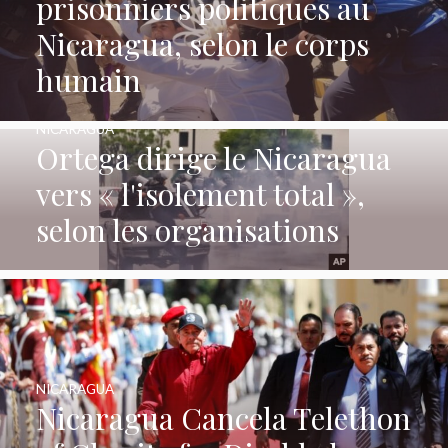
prisonniers politiques au
Nicaragua, selon le corps
humain
NICARAGUA
Ortega dirige le Nicaragua
vers « l'isolement total »,
selon les organisations
NICARAGUA
Nicaragua Cancela Telethon