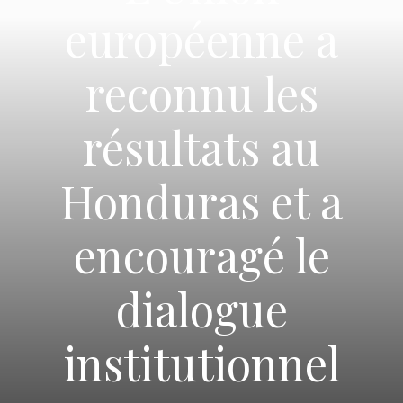
européenne a
reconnu les
résultats au
Honduras et a
encouragé le
dialogue
institutionnel