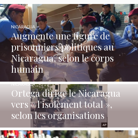
NICARAGUA
Augmente une figure de
prisonniers politiques au
Nicaragua, selon le corps
humain
NICARAGUA
Ortega dirige le Nicaragua
vers « l'isolement total »,
selon les organisations