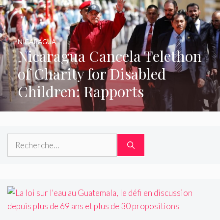
NICARAGUA
Nicaragua Cancela Telethon
of Charity for Disabled
Children: Rapports
Rechercher :