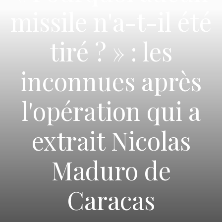
missile n'a-t-il été
tiré ? » : les
inconnues après
l'opération qui a
extrait Nicolas
Maduro de
Caracas