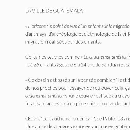
LA VILLE DE GUATEMALA –
« Horizons : le point de vue d'un enfant sur la migrati
d'art maya, d'archéologie et d'ethnologie de la v
migration réalisées par des enfants.
Certaines œuvres comme
« Le cauchemar américai
le
à 26 enfants âgés de 6 à 14 ans de San Juan Sa
« Ce dessin est basé sur la pensée combien il est 
de nos proches pour essayer de retrouver cela.
ça
cauchemar américain »
une œuvre réalisée au crayo
fils disant au revoir à un père qui se trouve de l'au
Œuvre 'Le Cauchemar américain', de Pablo, 13 ans
Une autre des œuvres exposées au musée guatémaltè