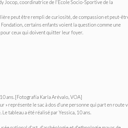
dy Jocop, coordinatrice de l'Ecole Socio-Sportive de la
ulière peut être rempli de curiosité, de compassion et peut-êtr
a Fondation, certains enfants voient la question comme une
 pour ceux qui doivent quitter leur foyer.
 10 ans. [Fotografía Karla Arévalo, VOA]
r » représente le sac à dos d'une personne qui part en route 
 Le tableau a été réalisé par Yessica, 10 ans.
usée national d'art, d'archéologie et d'ethnologie mayas de