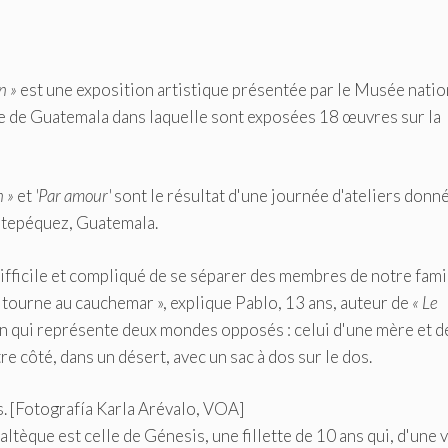
on »
est une exposition artistique présentée par le Musée natio
ille de Guatemala dans laquelle sont exposées 18 œuvres sur la
n »
et
'Par amour'
sont le résultat d'une journée d'ateliers donn
catepéquez, Guatemala.
difficile et compliqué de se séparer des membres de notre fami
 tourne au cauchemar », explique Pablo, 13 ans, auteur de
« Le
n qui représente deux mondes opposés : celui d'une mère et d
tre côté, dans un désert, avec un sac à dos sur le dos.
. [Fotografía Karla Arévalo, VOA]
que est celle de Génesis, une fillette de 10 ans qui, d'une 