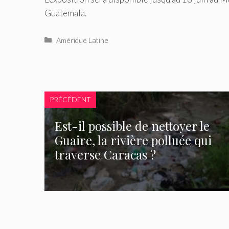
Guatemala.
Catégories
Amérique Latine
PRÉCÉDENT
Est-il possible de nettoyer le
Guaire, la rivière polluée qui
traverse Caracas ?