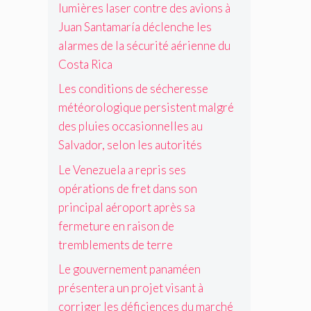
n
i
s
lumières laser contre des avions à
l
a
p
o
a
g
Juan Santamaría déclenche les
n
r
n
t
r
t
alarmes de la sécurité aérienne du
i
p
i
é
a
n
o
o
Costa Rica
d
m
c
u
n
e
a
Les conditions de sécheresse
i
r
a
s
r
p
p
météorologique persistent malgré
g
p
í
a
r
r
l
des pluies occasionnelles au
a
l
o
i
u
Salvador, selon les autorités
d
a
m
c
i
é
é
o
o
e
Le Venezuela a repris ses
c
r
u
l
s
opérations de fret dans son
l
o
v
e
o
e
principal aéroport après sa
p
o
p
c
n
o
i
o
fermeture en raison de
c
c
r
r
u
a
tremblements de terre
h
t
l
r
s
e
a
a
s
Le gouvernement panaméen
i
l
p
t
o
o
présentera un projet visant à
e
r
r
n
n
s
corriger les déficiences du marché
è
a