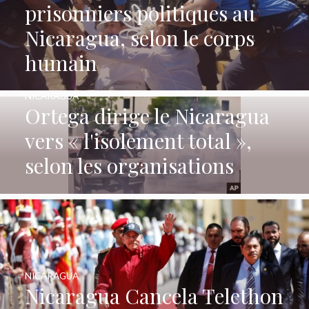
prisonniers politiques au
Nicaragua, selon le corps
humain
NICARAGUA
Ortega dirige le Nicaragua
vers « l'isolement total »,
selon les organisations
NICARAGUA
Nicaragua Cancela Telethon