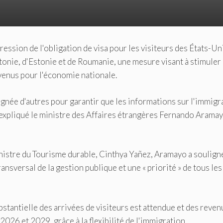
ession de l'obligation de visa pour les visiteurs des États-Un
ttonie, d'Estonie et de Roumanie, une mesure visant à stimuler 
venus pour l'économie nationale.
agnée d'autres pour garantir que les informations sur l'immigr
, a expliqué le ministre des Affaires étrangères Fernando Arama
nistre du Tourisme durable, Cinthya Yañez, Aramayo a soulign
nsversal de la gestion publique et une « priorité » de tous les
stantielle des arrivées de visiteurs est attendue et des reven
026 et 2029, grâce à la flexibilité de l'immigration.