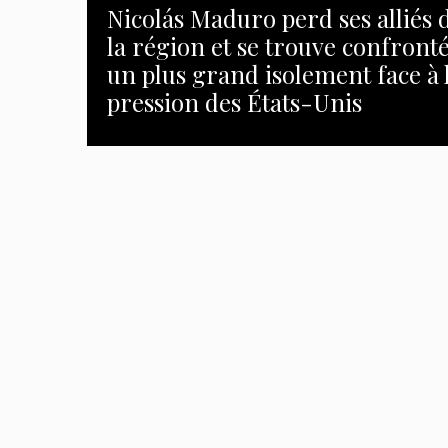
Nicolás Maduro perd ses alliés 
la région et se trouve confronté
un plus grand isolement face à 
pression des États-Unis