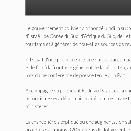
Le gouvernement bolivien a annoncé lundi la suppr
d'Israël, de Corée du Sud, d'Afrique du Sud, de Le
tourisme et à générer de nouvelles sources de re
« Il s'agit d'une première mesure qui sera accomp
et le flux à la frontière génèrent de la sécurité »
lors d'une conférence de presse tenue à La Paz.
Accompagné du président Rodrigo Paz et de la mi
le tourisme sera désormais traité comme un axe tra
ministères.
La chancelière a expliqué qu'une augmentation sub
projetés d'au moins 320 millions de dollars entre 2