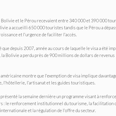
la Bolivie et le Pérou recevaient entre 340 000 et 390 000 tou
olivie a accueilli 650 000 touristes tandis que le Pérou a dépas
oissance et l'urgence de faciliter l'accès.
é que depuis 2007, année au cours de laquelle le visa a été im
, la Bolivie a perdu près de 900 millions de dollars de revenus
o-américaine montre que l'exemption de visa implique davantag
l'hôtellerie, l'artisanat et les guides touristiques.
e a présenté la semaine dernière un programme visant à renforc
s : le renforcement institutionnel du tourisme, la facilitation 
nternationale et la régulation de l'offre du secteur.