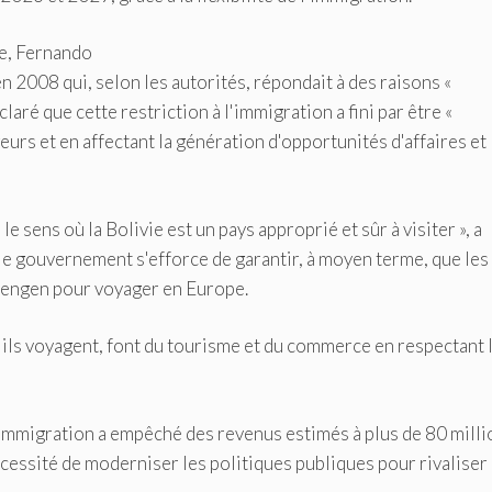
n 2008 qui, selon les autorités, répondait à des raisons «
ré que cette restriction à l'immigration a fini par être «
geurs et en affectant la génération d'opportunités d'affaires et
sens où la Bolivie est un pays approprié et sûr à visiter », a
 le gouvernement s'efforce de garantir, à moyen terme, que les
chengen pour voyager en Europe.
'ils voyagent, font du tourisme et du commerce en respectant 
'immigration a empêché des revenus estimés à plus de 80 milli
écessité de moderniser les politiques publiques pour rivaliser