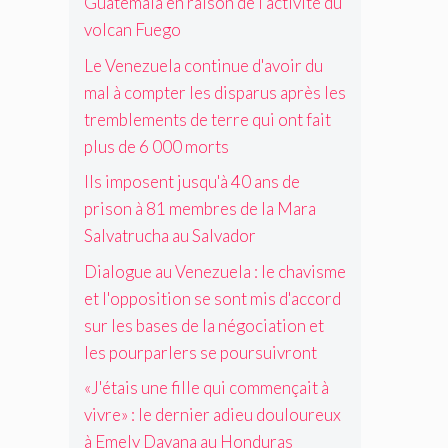
G
s
Guatemala en raison de l'activité du
s
r
a
r
u
d
t
i
volcan Fuego
s
u
a
e
m
s
é
s
t
l
Le Venezuela continue d'avoir du
o
e
c
a
e
a
r
d
mal à compter les disparus après les
h
p
m
M
t
u
e
r
tremblements de terre qui ont fait
a
a
d
r
è
plus de 6 000 morts
l
r
i
e
s
a
a
a
Ils imposent jusqu'à 40 ans de
s
l
e
S
l
s
e
prison à 81 membres de la Mara
n
a
o
e
s
r
l
Salvatrucha au Salvador
g
p
t
a
v
u
r
r
Dialogue au Venezuela : le chavisme
i
a
e
o
e
s
t
et l'opposition se sont mis d'accord
v
l
m
o
r
é
sur les bases de la négociation et
o
b
n
u
n
n
l
les pourparlers se poursuivront
d
c
é
g
e
e
h
z
«J'étais une fille qui commençait à
é
m
l
a
u
e
e
vivre» : le dernier adieu douloureux
'
a
é
.
n
a
u
à Emely Dayana au Honduras
l