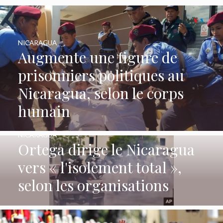
NICARAGUA
Augmente une figure de
prisonniers politiques au
Nicaragua, selon le corps
humain
NICARAGUA
Ortega dirige le Nicaragua
vers « l'isolement total »,
selon les organisations