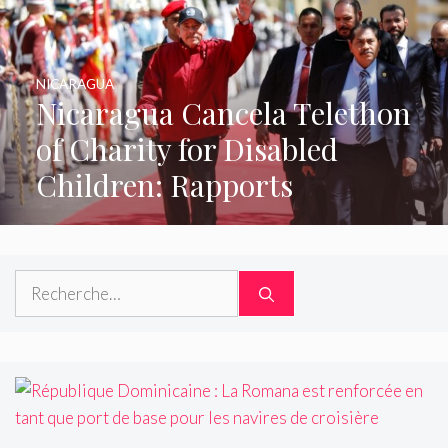
NICARAGUA
Nicaragua Cancela Telethon
of Charity for Disabled
Children: Rapports
Rechercher :