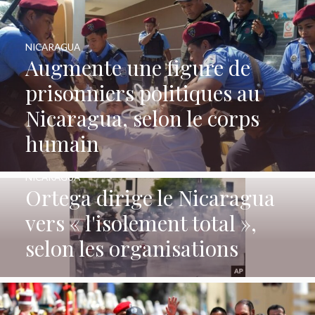
NICARAGUA
Augmente une figure de
prisonniers politiques au
Nicaragua, selon le corps
humain
NICARAGUA
Ortega dirige le Nicaragua
vers « l'isolement total »,
selon les organisations